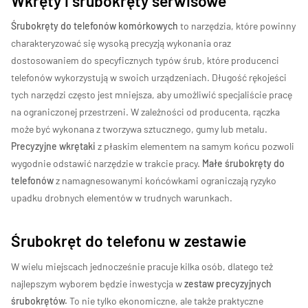
Wkręty i śrubokręty serwisowe
Śrubokręty do telefonów komórkowych
to narzędzia, które powinny
charakteryzować się wysoką precyzją wykonania oraz
dostosowaniem do specyficznych typów śrub, które producenci
telefonów wykorzystują w swoich urządzeniach. Długość rękojeści
tych narzędzi często jest mniejsza, aby umożliwić specjaliście pracę
na ograniczonej przestrzeni. W zależności od producenta, rączka
może być wykonana z tworzywa sztucznego, gumy lub metalu.
Precyzyjne wkrętaki
z płaskim elementem na samym końcu pozwoli
wygodnie odstawić narzędzie w trakcie pracy.
Małe śrubokręty do
telefonów
z namagnesowanymi końcówkami ograniczają ryzyko
upadku drobnych elementów w trudnych warunkach.
Śrubokręt do telefonu w zestawie
W wielu miejscach jednocześnie pracuje kilka osób, dlatego też
najlepszym wyborem będzie inwestycja w
zestaw precyzyjnych
śrubokrętów.
To nie tylko ekonomiczne, ale także praktyczne