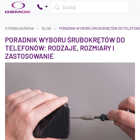
Szukaj
STRONA GŁÓWNA
BLOG
PORADNIK WYBORU ŚRUBOKRĘTÓW DO TELEFONÓW
PORADNIK WYBORU ŚRUBOKRĘTÓW DO
Twój koszyk jest pusty
TELEFONÓW: RODZAJE, ROZMIARY I
Dodaj produkty, aby kontynuować.
ZASTOSOWANIE
0 zł
0 zł