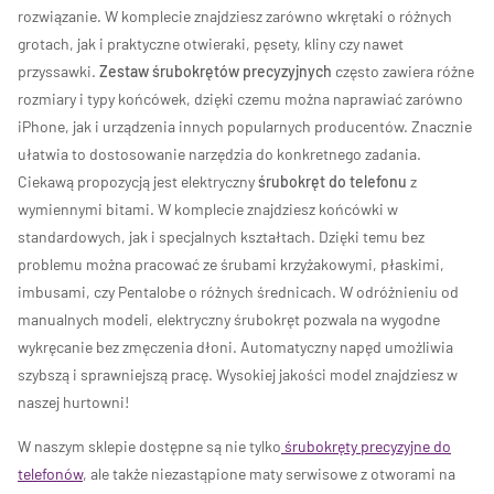
rozwiązanie. W komplecie znajdziesz zarówno wkrętaki o różnych
grotach, jak i praktyczne otwieraki, pęsety, kliny czy nawet
przyssawki.
Zestaw śrubokrętów precyzyjnych
często zawiera różne
rozmiary i typy końcówek, dzięki czemu można naprawiać zarówno
iPhone, jak i urządzenia innych popularnych producentów. Znacznie
ułatwia to dostosowanie narzędzia do konkretnego zadania.
Ciekawą propozycją jest elektryczny
śrubokręt do telefonu
z
wymiennymi bitami. W komplecie znajdziesz końcówki w
standardowych, jak i specjalnych kształtach. Dzięki temu bez
problemu można pracować ze śrubami krzyżakowymi, płaskimi,
imbusami, czy Pentalobe o różnych średnicach. W odróżnieniu od
manualnych modeli, elektryczny śrubokręt pozwala na wygodne
wykręcanie bez zmęczenia dłoni. Automatyczny napęd umożliwia
szybszą i sprawniejszą pracę. Wysokiej jakości model znajdziesz w
naszej hurtowni!
W naszym sklepie dostępne są nie tylko
śrubokręty precyzyjne do
telefonów
, ale także niezastąpione maty serwisowe z otworami na