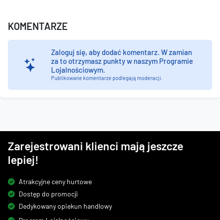
KOMENTARZE
Zaloguj się, aby dodać komentarz.
W zamian
za to otrzymasz punkty w naszym Programie
Lojalnościowym.
Publikowane komentarze podlegają moderacji.
Zarejestrowani klienci mają jeszcze
lepiej!
Atrakcyjne ceny hurtowe
Dostęp do promocji
Dedykowany opiekun handlowy