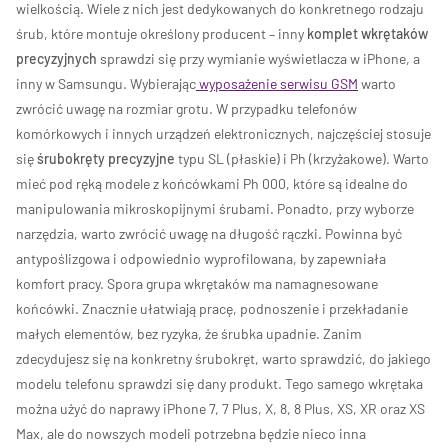
wielkością. Wiele z nich jest dedykowanych do konkretnego rodzaju
śrub, które montuje określony producent – inny
komplet wkrętaków
precyzyjnych
sprawdzi się przy wymianie wyświetlacza w iPhone, a
inny w Samsungu. Wybierając
wyposażenie serwisu GSM
warto
zwrócić uwagę na rozmiar grotu. W przypadku telefonów
komórkowych i innych urządzeń elektronicznych, najczęściej stosuje
się
śrubokręty precyzyjne
typu SL (płaskie) i Ph (krzyżakowe). Warto
mieć pod ręką modele z końcówkami Ph 000, które są idealne do
manipulowania mikroskopijnymi śrubami. Ponadto, przy wyborze
narzędzia, warto zwrócić uwagę na długość rączki. Powinna być
antypoślizgowa i odpowiednio wyprofilowana, by zapewniała
komfort pracy. Spora grupa wkrętaków ma namagnesowane
końcówki. Znacznie ułatwiają pracę, podnoszenie i przekładanie
małych elementów, bez ryzyka, że śrubka upadnie. Zanim
zdecydujesz się na konkretny śrubokręt, warto sprawdzić, do jakiego
modelu telefonu sprawdzi się dany produkt. Tego samego wkrętaka
można użyć do naprawy iPhone 7, 7 Plus, X, 8, 8 Plus, XS, XR oraz XS
Max, ale do nowszych modeli potrzebna będzie nieco inna