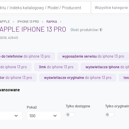
APPLE
IPHONE 13 PRO
RAMKA
APPLE IPHONE 13 PRO
(ilość produktów:
1
)
2639, A2640)
 do telefonów
do iphone 13 pro
wyposażenie serwisu
do iphone 13 pro
do iphone 13 pro
3mk
do iphone 13 pro
wyświetlacze iphone
do ip
tor
do iphone 13 pro
wyświetlacze oryginalne
do iphone 13 pro
tes
iwanie zaawansowane
Tylko dostępne
Tylko oryginal
Pokaż