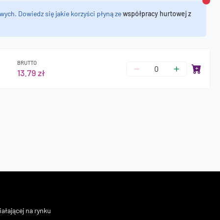
Zamk
wych. Dowiedz się jakie korzyści płyną ze
współpracy hurtowej z
BRUTTO
13.79 zł
ałającej na rynku