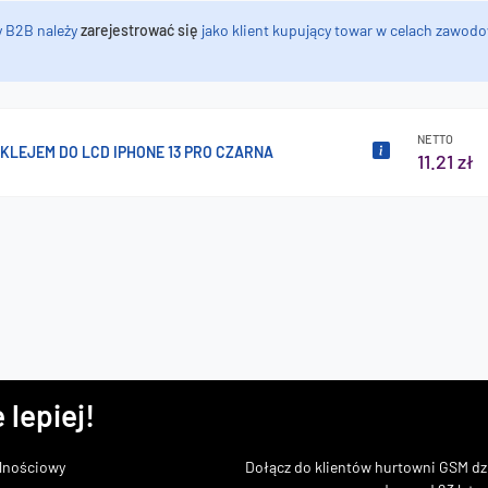
y B2B należy
zarejestrować się
jako klient kupujący towar w celach zawodo
NETTO
KLEJEM DO LCD IPHONE 13 PRO CZARNA
11.21 zł
 lepiej!
lnościowy
Dołącz do klientów hurtowni GSM dzi