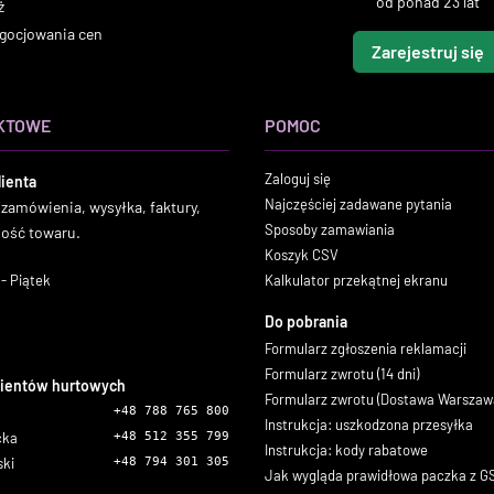
od ponad 23 lat
ż
gocjowania cen
Zarejestruj się
KTOWE
POMOC
Zaloguj się
lienta
Najczęściej zadawane pytania
 zamówienia, wysyłka, faktury,
Sposoby zamawiania
ność towaru.
Koszyk CSV
- Piątek
Kalkulator przekątnej ekranu
Do pobrania
Formularz zgłoszenia reklamacji
Formularz zwrotu (14 dni)
lientów hurtowych
Formularz zwrotu (Dostawa Warszaw
+48 788 765 800
Instrukcja: uszkodzona przesyłka
icka
+48 512 355 799
Instrukcja: kody rabatowe
ski
+48 794 301 305
Jak wygląda prawidłowa paczka z 