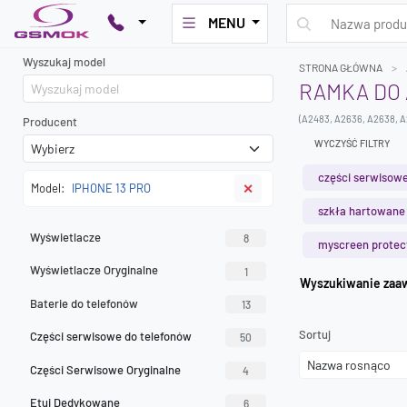
MENU
Wyszukaj model
STRONA GŁÓWNA
RAMKA DO 
(A2483, A2636, A2638, A
Producent
WYCZYŚĆ FILTRY
części serwisowe
Model:
IPHONE 13 PRO
✕
szkła hartowane
Wyświetlacze
8
myscreen protec
Wyświetlacze Oryginalne
1
Wyszuk
Baterie do telefonów
13
Sortuj
Części serwisowe do telefonów
50
Części Serwisowe Oryginalne
4
Etui Dedykowane
6