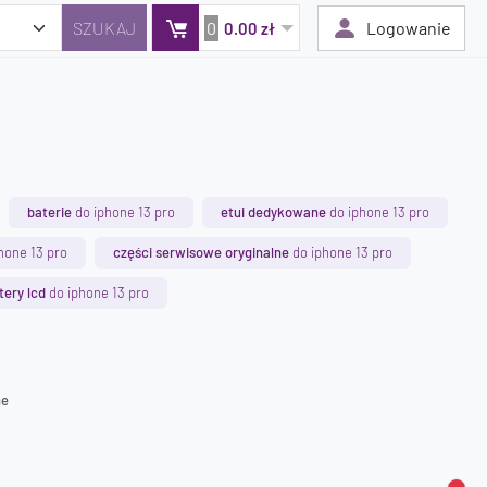
0
Logowanie
0.00 zł
Twój koszyk jest pusty
Dodaj produkty, aby kontynuować.
baterie
do iphone 13 pro
etui dedykowane
do iphone 13 pro
0 zł
hone 13 pro
części serwisowe oryginalne
do iphone 13 pro
0 zł
tery lcd
do iphone 13 pro
ne