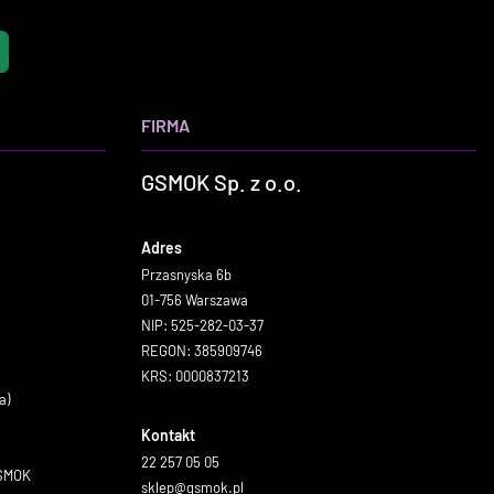
FIRMA
GSMOK Sp. z o.o.
Adres
Przasnyska 6b
01-756 Warszawa
NIP: 525-282-03-37
REGON: 385909746
KRS: 0000837213
a)
Kontakt
22 257 05 05
GSMOK
sklep@gsmok.pl