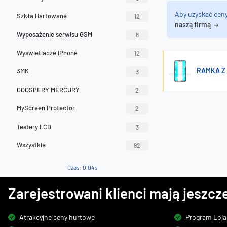
Aby uzyskać cen
Szkła Hartowane
12
naszą firmą
Wyposażenie serwisu GSM
8
Wyświetlacze iPhone
12
RAMKA Z 
3MK
3
GOOSPERY MERCURY
2
MyScreen Protector
2
Testery LCD
3
Wszystkie
92
Czas: 0.04s
Zarejestrowani klienci mają jeszcze
Atrakcyjne ceny hurtowe
Program Loja