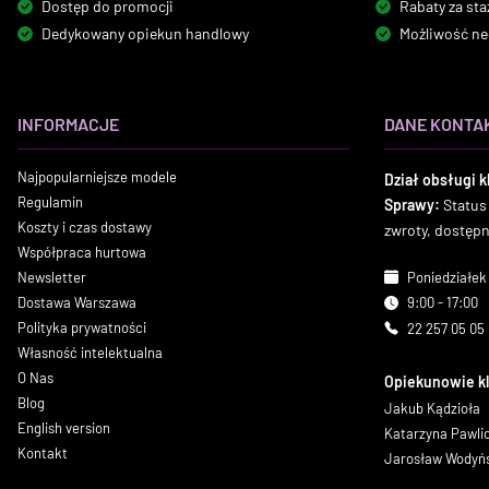
Dostęp do promocji
Rabaty za sta
Dedykowany opiekun handlowy
Możliwość ne
INFORMACJE
DANE KONTA
Najpopularniejsze modele
Dział obsługi k
Regulamin
Sprawy:
Status
Koszty i czas dostawy
zwroty, dostęp
Współpraca hurtowa
Newsletter
Poniedziałek 
Dostawa Warszawa
9:00 - 17:00
Polityka prywatności
22 257 05 05
Własność intelektualna
O Nas
Opiekunowie k
Blog
Jakub Kądzioła
English version
Katarzyna Pawl
Kontakt
Jarosław Wodyń