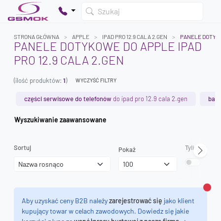
Szukaj
STRONA GŁÓWNA
APPLE
IPAD PRO 12.9 CALA 2.GEN
PANELE DOTY
PANELE DOTYKOWE DO APPLE IPAD
PRO 12.9 CALA 2.GEN
Twój koszyk jest pusty
(ilość produktów:
1
)
Dodaj produkty, aby kontynuować.
WYCZYŚĆ FILTRY
części serwisowe do telefonów
do ipad pro 12.9 cala 2.gen
bate
0 zł
Wyszukiwanie zaawansowane
0 zł
Sortuj
Tylko dostęp
Pokaż
Zamk
Aby uzyskać ceny B2B należy
zarejestrować się
jako klient
kupujący towar w celach zawodowych. Dowiedz się jakie