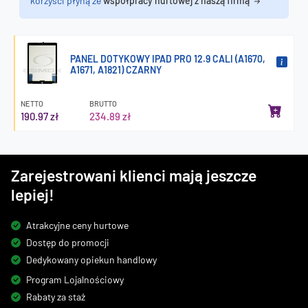
korzyści płyną ze
współpracy hurtowej z naszą firmą
PANEL DOTYKOWY IPAD PRO 12.9 CALI (A1670,
A1671, A1821) CZARNY
NETTO
BRUTTO
190.97 zł
234.89 zł
Zarejestrowani klienci mają jeszcze
lepiej!
Atrakcyjne ceny hurtowe
Dostęp do promocji
Dedykowany opiekun handlowy
Program Lojalnościowy
Rabaty za staż