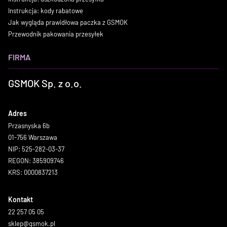
Instrukcja: kody rabatowe
Jak wygląda prawidłowa paczka z GSMOK
Przewodnik pakowania przesyłek
FIRMA
GSMOK Sp. z o.o.
Adres
Przasnyska 6b
01-756 Warszawa
NIP: 525-282-03-37
REGON: 385909746
KRS: 0000837213
Kontakt
22 257 05 05
sklep@gsmok.pl