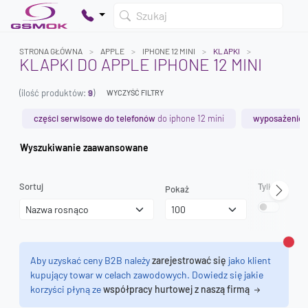
Szukaj
STRONA GŁÓWNA
APPLE
IPHONE 12 MINI
KLAPKI
KLAPKI DO APPLE IPHONE 12 MINI
(ilość produktów:
9
)
WYCZYŚĆ FILTRY
Twój koszyk jest pusty
Dodaj produkty, aby kontynuować.
części serwisowe do telefonów
do iphone 12 mini
wyposażenie 
Wyszukiwanie zaawansowane
0 zł
0 zł
Sortuj
Tylko dostęp
Pokaż
Zamk
Aby uzyskać ceny B2B należy
zarejestrować się
jako klient
kupujący towar w celach zawodowych. Dowiedz się jakie
korzyści płyną ze
współpracy hurtowej z naszą firmą