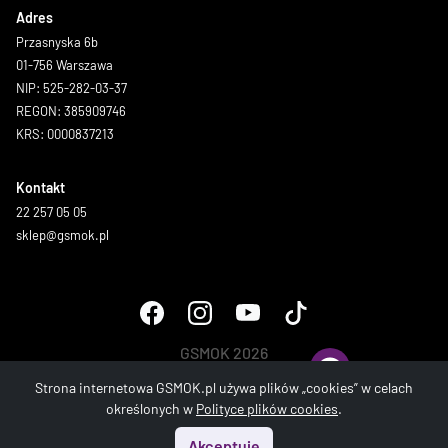
Adres
Przasnyska 6b
01-756 Warszawa
NIP: 525-282-03-37
REGON: 385909746
KRS: 0000837213
Kontakt
22 257 05 05
sklep@gsmok.pl
GSMOK 2026
Wszystkie prawa zastrzeżone.
Strona internetowa GSMOK.pl używa plików „cookies” w celach
określonych w
Polityce plików cookies
.
Akceptuję