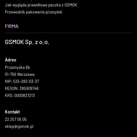
Jak wygląda prawidłowa paczka z GSMOK
Przewodnik pakowania przesyłek
FIRMA
GSMOK Sp. z o.o.
Adres
Przasnyska 6b
01-756 Warszawa
NIP: 525-282-03-37
REGON: 385909746
KRS: 0000837213
Kontakt
22 257 05 05
sklep@gsmok.pl