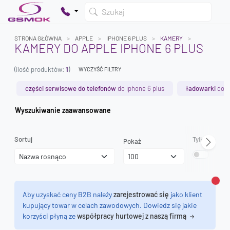
Szukaj
STRONA GŁÓWNA
APPLE
IPHONE 6 PLUS
KAMERY
KAMERY DO APPLE IPHONE 6 PLUS
(ilość produktów:
1
)
WYCZYŚĆ FILTRY
Twój koszyk jest pusty
Dodaj produkty, aby kontynuować.
części serwisowe do telefonów
do iphone 6 plus
ładowarki
do i
Wyszukiwanie zaawansowane
0 zł
0 zł
Sortuj
Tylko dostęp
Pokaż
Zamk
Aby uzyskać ceny B2B należy
zarejestrować się
jako klient
kupujący towar w celach zawodowych. Dowiedz się jakie
korzyści płyną ze
współpracy hurtowej z naszą firmą