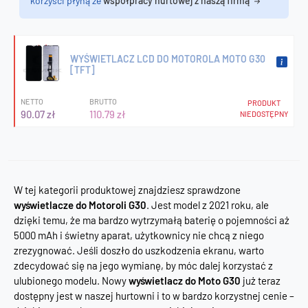
korzyści płyną ze
współpracy hurtowej z naszą firmą
WYŚWIETLACZ LCD DO MOTOROLA MOTO G30
[TFT]
NETTO
BRUTTO
PRODUKT
90.07 zł
110.79 zł
NIEDOSTĘPNY
W tej kategorii produktowej znajdziesz sprawdzone
wyświetlacze do Motoroli G30
. Jest model z 2021 roku, ale
dzięki temu, że ma bardzo wytrzymałą baterię o pojemności aż
5000 mAh i świetny aparat, użytkownicy nie chcą z niego
zrezygnować. Jeśli doszło do uszkodzenia ekranu, warto
zdecydować się na jego wymianę, by móc dalej korzystać z
ulubionego modelu. Nowy
wyświetlacz do Moto G30
już teraz
dostępny jest w naszej hurtowni i to w bardzo korzystnej cenie –