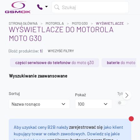
Szukaj
STRONA GŁÓWNA
MOTOROLA
MOTO G30
WYŚWIETLACZE
WYŚWIETLACZE DO MOTOROLA
MOTO G30
Twój koszyk jest pusty
(ilość produktów:
1
)
Dodaj produkty, aby kontynuować.
WYCZYŚĆ FILTRY
części serwisowe do telefonów
do moto g30
baterie
do moto g
0 zł
Wyszukiwanie zaawansowane
0 zł
Sortuj
Tylko dostęp
Pokaż
Zamk
Aby uzyskać ceny B2B należy
zarejestrować się
jako klient
kupujący towar w celach zawodowych. Dowiedz się jakie