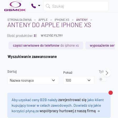
Szukaj
STRONA GŁÓWNA
APPLE
IPHONE XS
ANTENY
ANTENY DO APPLE IPHONE XS
(ilość produktów:
3
)
WYCZYŚĆ FILTRY
Twój koszyk jest pusty
Dodaj produkty, aby kontynuować.
części serwisowe do telefonów
do iphone xs
wyposażenie serw
Wyszukiwanie zaawansowane
0 zł
0 zł
Sortuj
Tylko dostęp
Pokaż
Zamk
Aby uzyskać ceny B2B należy
zarejestrować się
jako klient
kupujący towar w celach zawodowych. Dowiedz się jakie
korzyści płyną ze
współpracy hurtowej z naszą firmą