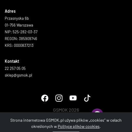
Adres
Przasnyska 6b
01-756 Warszawa
NIP: 525-282-03-37
REGON: 385909746
KRS: 0000837213
Kontakt
22 257 05 05
sklep@gsmok.pl
GSMOK 2026
Wszystkie prawa zastrzeżone.
Strona internetowa GSMOK.pl używa plików „cookies” w celach
określonych w
Polityce plików cookies
.