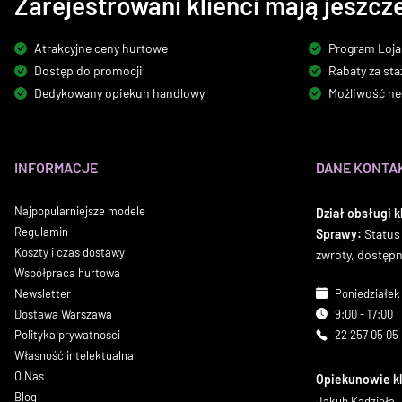
Zarejestrowani klienci mają jeszcze
Atrakcyjne ceny hurtowe
Program Loja
Dostęp do promocji
Rabaty za sta
Dedykowany opiekun handlowy
Możliwość ne
INFORMACJE
DANE KONTA
Najpopularniejsze modele
Dział obsługi k
Regulamin
Sprawy:
Status
Koszty i czas dostawy
zwroty, dostęp
Współpraca hurtowa
Newsletter
Poniedziałek 
Dostawa Warszawa
9:00 - 17:00
Polityka prywatności
22 257 05 05
Własność intelektualna
O Nas
Opiekunowie k
Blog
Jakub Kądzioła