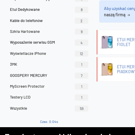
Aby uzyskać cen
Etui Dedykowane
8
naszą firmą
Kable do telefonów
2
Szkła Hartowane
9
ETUI MER
Wyposażenie serwisu GSM
4
FIOLET
Wyświetlacze iPhone
12
3MK
1
ETUI MER
PIASKOW
GOOSPERY MERCURY
7
MyScreen Protector
1
Testery LCD
1
Wszystkie
59
Czas: 0.04s