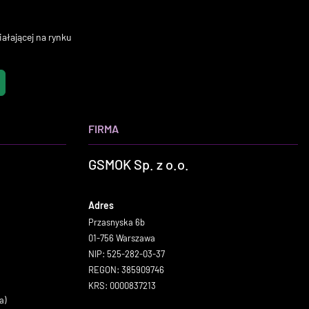
ałającej na rynku
FIRMA
GSMOK Sp. z o.o.
Adres
Przasnyska 6b
01-756 Warszawa
NIP: 525-282-03-37
REGON: 385909746
KRS: 0000837213
a)