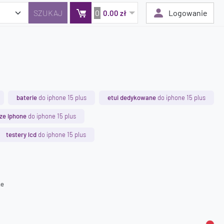
0
Logowanie
0.00 zł
Twój koszyk jest pusty
Dodaj produkty, aby kontynuować.
baterie
do iphone 15 plus
etui dedykowane
do iphone 15 plus
0 zł
ze iphone
do iphone 15 plus
0 zł
testery lcd
do iphone 15 plus
ne