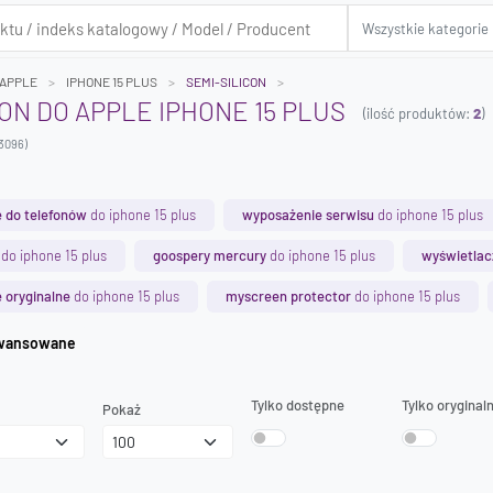
APPLE
IPHONE 15 PLUS
SEMI-SILICON
CON DO APPLE IPHONE 15 PLUS
(ilość produktów:
2
)
3096)
 do telefonów
do iphone 15 plus
wyposażenie serwisu
do iphone 15 plus
do iphone 15 plus
goospery mercury
do iphone 15 plus
wyświetlac
 oryginalne
do iphone 15 plus
myscreen protector
do iphone 15 plus
iwanie zaawansowane
Tylko dostępne
Tylko oryginal
Pokaż