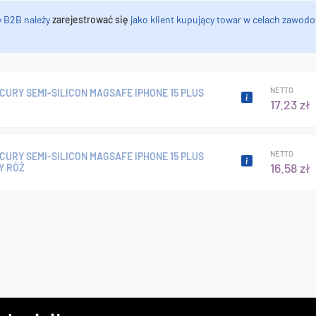
y B2B należy
zarejestrować się
jako klient kupujący towar w celach zawodo
NETTO
CURY SEMI-SILICON MAGSAFE IPHONE 15 PLUS
17.23 zł
NETTO
CURY SEMI-SILICON MAGSAFE IPHONE 15 PLUS
16.58 zł
Y RÓŻ