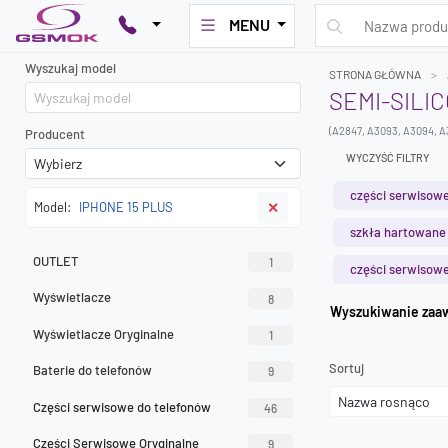
MENU
Wyszukaj model
STRONA GŁÓWNA
SEMI-SILI
(A2847, A3093, A3094, A
Producent
WYCZYŚĆ FILTRY
części serwisowe
Model:
IPHONE 15 PLUS
✕
szkła hartowane
OUTLET
1
części serwisowe
Wyświetlacze
8
Wyszuk
Wyświetlacze Oryginalne
1
Sortuj
Baterie do telefonów
9
Części serwisowe do telefonów
46
Części Serwisowe Oryginalne
9