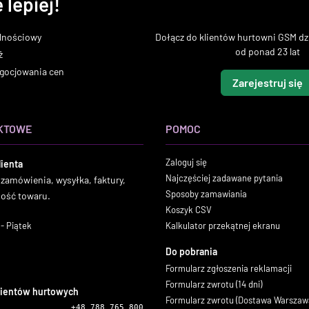
 lepiej!
lnościowy
Dołącz do klientów hurtowni GSM dzi
od ponad 23 lat
ż
gocjowania cen
Zarejestruj się
KTOWE
POMOC
Zaloguj się
lienta
Najczęściej zadawane pytania
 zamówienia, wysyłka, faktury,
Sposoby zamawiania
ność towaru.
Koszyk CSV
- Piątek
Kalkulator przekątnej ekranu
Do pobrania
Formularz zgłoszenia reklamacji
Formularz zwrotu (14 dni)
lientów hurtowych
Formularz zwrotu (Dostawa Warszaw
+48 788 765 800