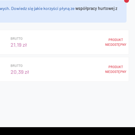
Zamk
wych. Dowiedz się jakie korzyści płyną ze
współpracy hurtowej z
BRUTTO
PRODUKT
21.19 zł
NIEDOSTĘPNY
BRUTTO
PRODUKT
20.39 zł
NIEDOSTĘPNY