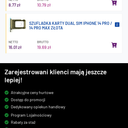
8.77 zł
10.79 zł
SZUFLADKA KARTY DUAL SIM IPHONE 14 PRO /
14 PRO MAX ZŁOTA
NETTO
BRUTTO
16.01 zł
19.69 zł
Zarejestrowani klienci mają jeszcze
lepiej!
Atrakcyjne ceny hurtowe
Dostęp do promocji
Dedykowany opiekun handlowy
Program Lojalnościowy
Rabaty za staż