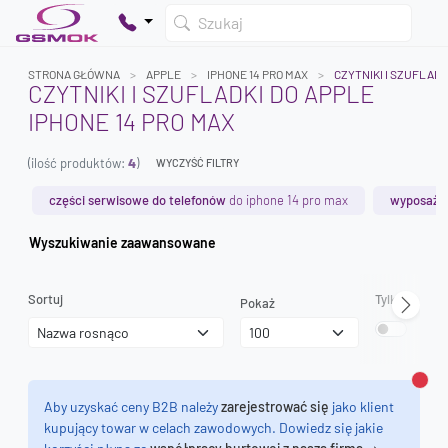
Szukaj
STRONA GŁÓWNA
APPLE
IPHONE 14 PRO MAX
CZYTNIKI I SZUFLADK
CZYTNIKI I SZUFLADKI DO APPLE
IPHONE 14 PRO MAX
Twój koszyk jest pusty
(ilość produktów:
4
)
Dodaj produkty, aby kontynuować.
WYCZYŚĆ FILTRY
części serwisowe do telefonów
do iphone 14 pro max
wyposażen
0 zł
Wyszukiwanie zaawansowane
0 zł
Sortuj
Tylko dostęp
Pokaż
Zamk
Aby uzyskać ceny B2B należy
zarejestrować się
jako klient
kupujący towar w celach zawodowych. Dowiedz się jakie