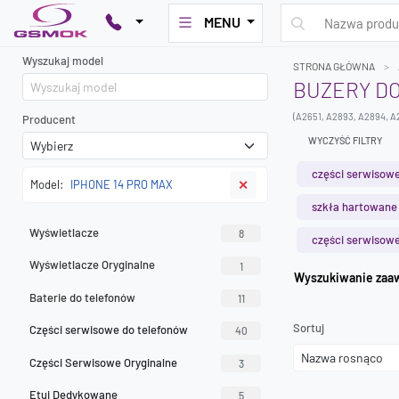
MENU
Wyszukaj model
STRONA GŁÓWNA
BUZERY DO
(A2651, A2893, A2894, A
Producent
WYCZYŚĆ FILTRY
części serwisowe
Model:
IPHONE 14 PRO MAX
✕
szkła hartowane
Wyświetlacze
8
części serwisowe
Wyświetlacze Oryginalne
1
Wyszuk
Baterie do telefonów
11
Sortuj
Części serwisowe do telefonów
40
Części Serwisowe Oryginalne
3
Etui Dedykowane
5