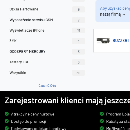
Aby uzyskać cen
Szkła Hartowane
9
naszą firmą
Wyposażenie serwisu GSM
7
Wyświetlacze iPhone
15
BUZZER I
3MK
1
GOOSPERY MERCURY
3
Testery LCD
3
Wszystkie
80
Czas: 0.04s
Zarejestrowani klienci mają jeszcze
Atrakcyjne ceny hurtowe
Program Loja
Dostęp do promocji
Rabaty za sta
Dedykowany opiekun handlowy
Możliwość ne