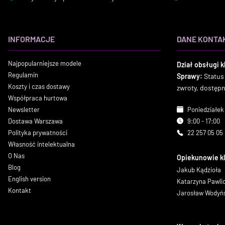
INFORMACJE
DANE KONTA
Najpopularniejsze modele
Dział obsługi k
Regulamin
Sprawy:
Status
Koszty i czas dostawy
zwroty, dostęp
Współpraca hurtowa
Newsletter
Poniedziałek 
Dostawa Warszawa
9:00 - 17:00
Polityka prywatności
22 257 05 05
Własność intelektualna
O Nas
Opiekunowie k
Blog
Jakub Kądzioła
English version
Katarzyna Pawl
Kontakt
Jarosław Wodyń