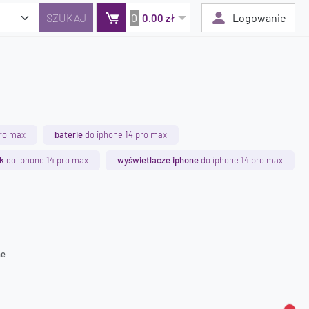
0
Logowanie
0.00 zł
Twój koszyk jest pusty
Dodaj produkty, aby kontynuować.
pro max
baterie
do iphone 14 pro max
0 zł
k
do iphone 14 pro max
wyświetlacze iphone
do iphone 14 pro max
0 zł
ne