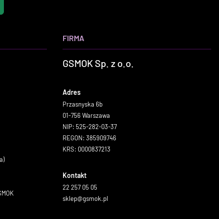
FIRMA
GSMOK Sp. z o.o.
Adres
Przasnyska 6b
01-756 Warszawa
NIP: 525-282-03-37
REGON: 385909746
KRS: 0000837213
a)
Kontakt
22 257 05 05
GSMOK
sklep@gsmok.pl