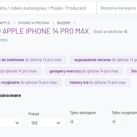
APPLE
IPHONE 14 PRO MAX
BUZERY
 APPLE IPHONE 14 PRO MAX
(ilość produktów:
1
)
2895)
 do telefonów
do iphone 14 pro max
wyposażenie serwisu
do iphone 14 
do iphone 14 pro max
goospery mercury
do iphone 14 pro max
3m
 oryginalne
do iphone 14 pro max
testery lcd
do iphone 14 pro max
iwanie zaawansowane
Tylko dostępne
Tylko oryginal
Pokaż