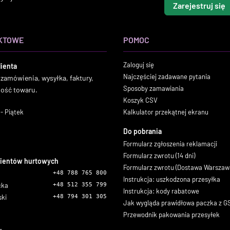
Zarejestruj się
KTOWE
POMOC
Zaloguj się
lienta
Najczęściej zadawane pytania
 zamówienia, wysyłka, faktury,
Sposoby zamawiania
ność towaru.
Koszyk CSV
- Piątek
Kalkulator przekątnej ekranu
Do pobrania
Formularz zgłoszenia reklamacji
Formularz zwrotu (14 dni)
lientów hurtowych
Formularz zwrotu (Dostawa Warszaw
+48 788 765 800
Instrukcja: uszkodzona przesyłka
icka
+48 512 355 799
Instrukcja: kody rabatowe
ski
+48 794 301 305
Jak wygląda prawidłowa paczka z 
Przewodnik pakowania przesyłek