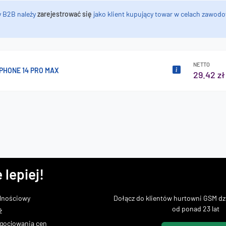
y B2B należy
zarejestrować się
jako klient kupujący towar w celach zawodo
NETTO
PHONE 14 PRO MAX
29.42 zł
 lepiej!
lnościowy
Dołącz do klientów hurtowni GSM dzi
od ponad 23 lat
ż
gocjowania cen