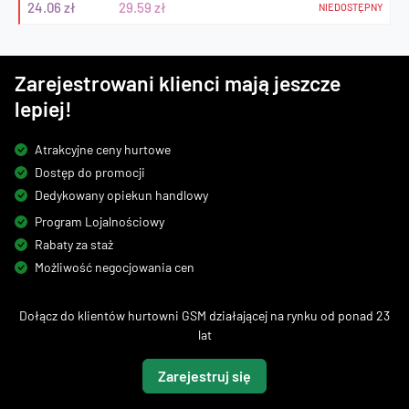
24.06 zł
29.59 zł
NIEDOSTĘPNY
Zarejestrowani klienci mają jeszcze
lepiej!
Atrakcyjne ceny hurtowe
Dostęp do promocji
Dedykowany opiekun handlowy
Program Lojalnościowy
Rabaty za staż
Możliwość negocjowania cen
Dołącz do klientów hurtowni GSM działającej na rynku od ponad 23
lat
Zarejestruj się