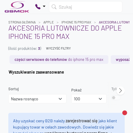
Szukaj
STRONA GŁÓWNA
APPLE
IPHONE 15 PRO MAX
AKCESORIA LUTOWNI
AKCESORIA LUTOWNICZE DO APPLE
IPHONE 15 PRO MAX
Twój koszyk jest pusty
(ilość produktów:
3
)
Dodaj produkty, aby kontynuować.
WYCZYŚĆ FILTRY
części serwisowe do telefonów
do iphone 15 pro max
wyposażen
0 zł
Wyszukiwanie zaawansowane
0 zł
Sortuj
Tylko dostęp
Pokaż
Zamk
Aby uzyskać ceny B2B należy
zarejestrować się
jako klient
kupujący towar w celach zawodowych. Dowiedz się jakie