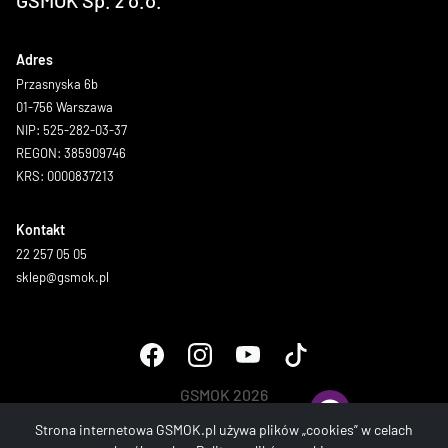
GSMOK Sp. z o.o.
Adres
Przasnyska 6b
01-756 Warszawa
NIP: 525-282-03-37
REGON: 385909746
KRS: 0000837213
Kontakt
22 257 05 05
sklep@gsmok.pl
GSMOK 2026
Wszystkie prawa zastrzeżone.
Strona internetowa GSMOK.pl używa plików „cookies” w celach