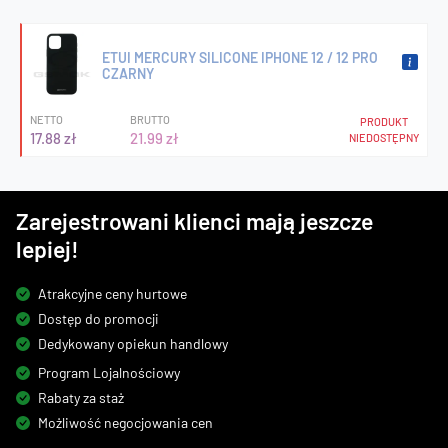
ETUI MERCURY SILICONE IPHONE 12 / 12 PRO
CZARNY
NETTO
BRUTTO
PRODUKT
17.88 zł
21.99 zł
NIEDOSTĘPNY
Zarejestrowani klienci mają jeszcze
lepiej!
Atrakcyjne ceny hurtowe
Dostęp do promocji
Dedykowany opiekun handlowy
Program Lojalnościowy
Rabaty za staż
Możliwość negocjowania cen