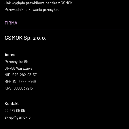
Jak wygląda prawidłowa paczka z GSMOK
Przewodnik pakowania przesyłek
FIRMA
GSMOK Sp. z o.o.
Adres
Przasnyska 6b
01-756 Warszawa
NIP: 525-282-03-37
REGON: 385909746
KRS: 0000837213
Kontakt
22 257 05 05
sklep@gsmok.pl