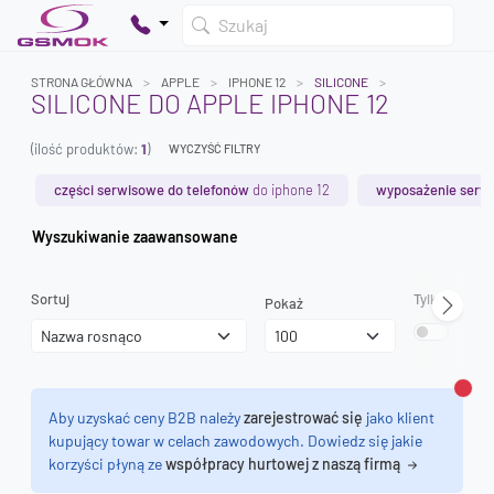
Szukaj
STRONA GŁÓWNA
APPLE
IPHONE 12
SILICONE
SILICONE DO APPLE IPHONE 12
(ilość produktów:
1
)
WYCZYŚĆ FILTRY
Twój koszyk jest pusty
Dodaj produkty, aby kontynuować.
części serwisowe do telefonów
do iphone 12
wyposażenie serw
Wyszukiwanie zaawansowane
0 zł
0 zł
Sortuj
Tylko dostęp
Pokaż
Zamk
Aby uzyskać ceny B2B należy
zarejestrować się
jako klient
kupujący towar w celach zawodowych. Dowiedz się jakie
korzyści płyną ze
współpracy hurtowej z naszą firmą