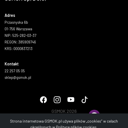
Adres
Przasnyska 6b
01-756 Warszawa
NIP: 525-282-03-37
REGON: 385909746
KRS: 0000837213
Kontakt
22 257 05 05
sklep@gsmok.pl
GSMOK 2026
Wszystkie prawa zastrzeżone.
Strona internetowa GSMOK.pl używa plików „cookies” w celach
określonych w
Polityce plików cookies
.