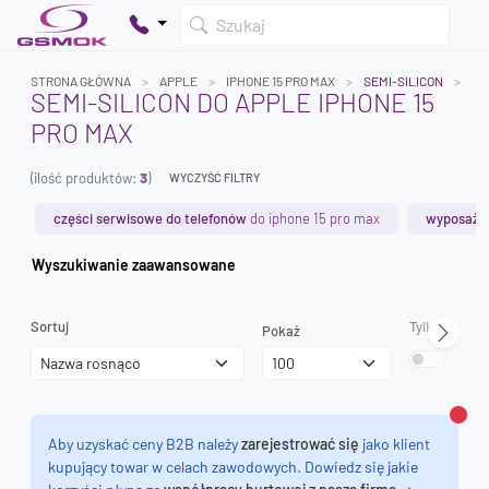
Szukaj
STRONA GŁÓWNA
APPLE
IPHONE 15 PRO MAX
SEMI-SILICON
SEMI-SILICON DO APPLE IPHONE 15
PRO MAX
Twój koszyk jest pusty
(ilość produktów:
3
)
Dodaj produkty, aby kontynuować.
WYCZYŚĆ FILTRY
części serwisowe do telefonów
do iphone 15 pro max
wyposażen
0 zł
Wyszukiwanie zaawansowane
0 zł
Sortuj
Tylko dostęp
Pokaż
Zamk
Aby uzyskać ceny B2B należy
zarejestrować się
jako klient
kupujący towar w celach zawodowych. Dowiedz się jakie