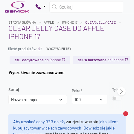
Szukaj
STRONA GŁÓWNA
APPLE
IPHONE 17
CLEAR JELLY CASE
CLEAR JELLY CASE DO APPLE
IPHONE 17
Twój koszyk jest pusty
(ilość produktów:
2
)
Dodaj produkty, aby kontynuować.
WYCZYŚĆ FILTRY
etui dedykowane
do iphone 17
szkła hartowane
do iphone 17
0 zł
Wyszukiwanie zaawansowane
0 zł
Sortuj
Tylko dostęp
Pokaż
Zamk
Aby uzyskać ceny B2B należy
zarejestrować się
jako klient
kupujący towar w celach zawodowych. Dowiedz się jakie