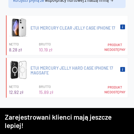
korzyści płyną ze
współpracy hurtowej z naszą firmą
ETUI MERCURY CLEAR JELLY CASE IPHONE 17
NETTO
BRUTTO
PRODUKT
8.28 zł
10.19 zł
NIEDOSTĘPNY
ETUI MERCURY JELLY HARD CASE IPHONE 17
MAGSAFE
NETTO
BRUTTO
PRODUKT
12.92 zł
15.89 zł
NIEDOSTĘPNY
Zarejestrowani klienci mają jeszcze
lepiej!