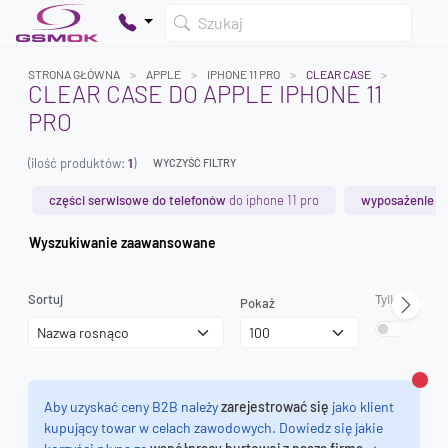
Szukaj
STRONA GŁÓWNA
APPLE
IPHONE 11 PRO
CLEAR CASE
CLEAR CASE DO APPLE IPHONE 11
PRO
Twój koszyk jest pusty
(ilość produktów:
1
)
Dodaj produkty, aby kontynuować.
WYCZYŚĆ FILTRY
części serwisowe do telefonów
do iphone 11 pro
wyposażenie s
0 zł
Wyszukiwanie zaawansowane
0 zł
Sortuj
Tylko dostęp
Pokaż
Zamk
Aby uzyskać ceny B2B należy
zarejestrować się
jako klient
kupujący towar w celach zawodowych. Dowiedz się jakie