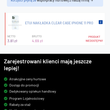
korzyści płyną ze
współpracy hurtowej z naszą firmą
ETUI NAKŁADKA CLEAR CASE IPHONE 11 PRO
NETTO
BRUTTO
PRODUKT
3.81 zł
4.69 zł
NIEDOSTĘPNY
Zarejestrowani klienci mają jeszcze
lepiej!
Atrakcyjne ceny hurtowe
Dostęp do promocji
Dedykowany opiekun handlowy
Program Lojalnościowy
Rabaty za staż