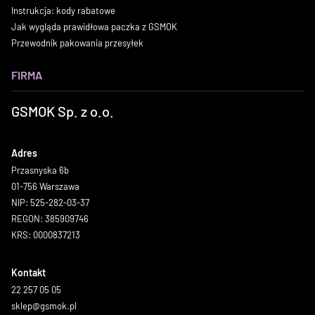
Instrukcja: kody rabatowe
Jak wygląda prawidłowa paczka z GSMOK
Przewodnik pakowania przesyłek
FIRMA
GSMOK Sp. z o.o.
Adres
Przasnyska 6b
01-756 Warszawa
NIP: 525-282-03-37
REGON: 385909746
KRS: 0000837213
Kontakt
22 257 05 05
sklep@gsmok.pl