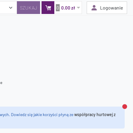
0
Logowanie
0.00 zł
Twój koszyk jest pusty
Dodaj produkty, aby kontynuować.
0 zł
0 zł
ne
Zamk
wych. Dowiedz się jakie korzyści płyną ze
współpracy hurtowej z