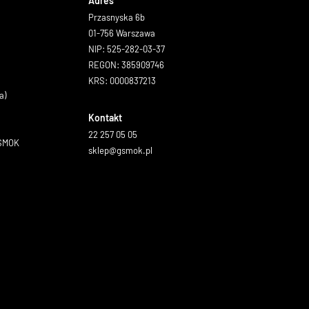
Adres
Przasnyska 6b
01-756 Warszawa
NIP: 525-282-03-37
REGON: 385909746
KRS: 0000837213
a)
Kontakt
22 257 05 05
GSMOK
sklep@gsmok.pl