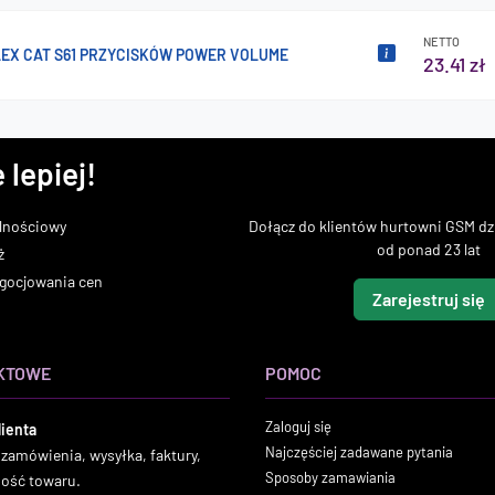
NETTO
LEX CAT S61 PRZYCISKÓW POWER VOLUME
23.41 zł
 lepiej!
lnościowy
Dołącz do klientów hurtowni GSM dzi
od ponad 23 lat
ż
gocjowania cen
Zarejestruj się
KTOWE
POMOC
Zaloguj się
lienta
Najczęściej zadawane pytania
 zamówienia, wysyłka, faktury,
Sposoby zamawiania
ność towaru.