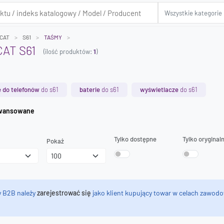
CAT
S61
TAŚMY
AT S61
(ilość produktów:
1
)
 do telefonów
do s61
baterie
do s61
wyświetlacze
do s61
iwanie zaawansowane
Tylko dostępne
Tylko oryginal
Pokaż
y B2B należy
zarejestrować się
jako klient kupujący towar w celach zawodo