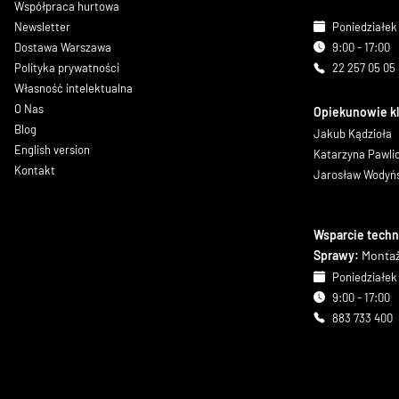
Współpraca hurtowa
Newsletter
Poniedziałek 
Dostawa Warszawa
9:00 - 17:00
Polityka prywatności
22 257 05 05
Własność intelektualna
O Nas
Opiekunowie k
Blog
Jakub Kądzioła
English version
Katarzyna Pawl
Kontakt
Jarosław Wodyń
Wsparcie techn
Sprawy:
Montaż
Poniedziałek 
9:00 - 17:00
883 733 400