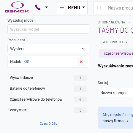
MENU
Wyszukaj model
STRONA GŁÓWNA
TAŚMY DO C
Producent
WYCZYŚĆ FILTRY
części serwisowe
Model:
S61
✕
Wyszuk
Wyświetlacze
1
Sortuj
Baterie do telefonów
1
Części serwisowe do telefonów
4
Wszystkie
6
Aby uzyskać cen
naszą firmą
Czas: 0.05s