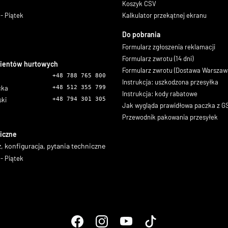
Koszyk CSV
- Piątek
Kalkulator przekątnej ekranu
Do pobrania
Formularz zgłoszenia reklamacji
Formularz zwrotu (14 dni)
lientów hurtowych
Formularz zwrotu (Dostawa Warszaw
+48 788 765 800
Instrukcja: uszkodzona przesyłka
icka
+48 512 355 799
Instrukcja: kody rabatowe
ski
+48 794 301 305
Jak wygląda prawidłowa paczka z 
Przewodnik pakowania przesyłek
iczne
, konfiguracja, pytania techniczne
- Piątek