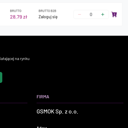
BRUTTO
BRUTTO B2B
28.79 zł
Zaloguj się
ałającej na rynku
FIRMA
GSMOK Sp. z o.o.