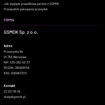
Jak wygląda prawidłowa paczka z GSMOK
Przewodnik pakowania przesyłek
FIRMA
GSMOK Sp. z o.o.
Adres
Przasnyska 6b
01-756 Warszawa
NIP: 525-282-03-37
REGON: 385909746
KRS: 0000837213
Kontakt
22 257 05 05
sklep@gsmok.pl