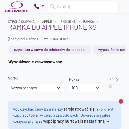
Szukaj
STRONA GŁÓWNA
APPLE
IPHONE XS
RAMKA
RAMKA DO APPLE IPHONE XS
(ilość produktów:
1
)
WYCZYŚĆ FILTRY
Twój koszyk jest pusty
Dodaj produkty, aby kontynuować.
części serwisowe do telefonów
do iphone xs
wyposażenie serw
Wyszukiwanie zaawansowane
0 zł
0 zł
Sortuj
Tylko dostęp
Pokaż
Zamk
Aby uzyskać ceny B2B należy
zarejestrować się
jako klient
kupujący towar w celach zawodowych. Dowiedz się jakie
korzyści płyną ze
współpracy hurtowej z naszą firmą