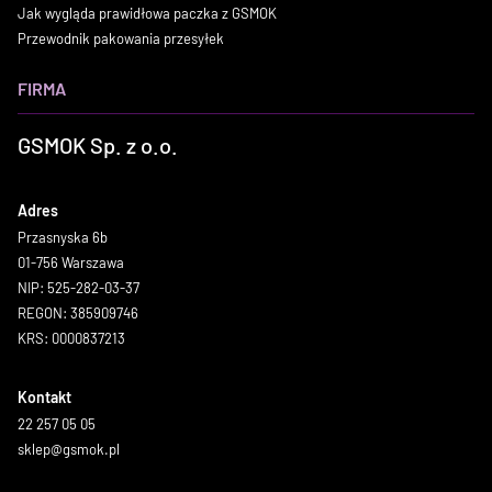
Jak wygląda prawidłowa paczka z GSMOK
Przewodnik pakowania przesyłek
FIRMA
GSMOK Sp. z o.o.
Adres
Przasnyska 6b
01-756 Warszawa
NIP: 525-282-03-37
REGON: 385909746
KRS: 0000837213
Kontakt
22 257 05 05
sklep@gsmok.pl