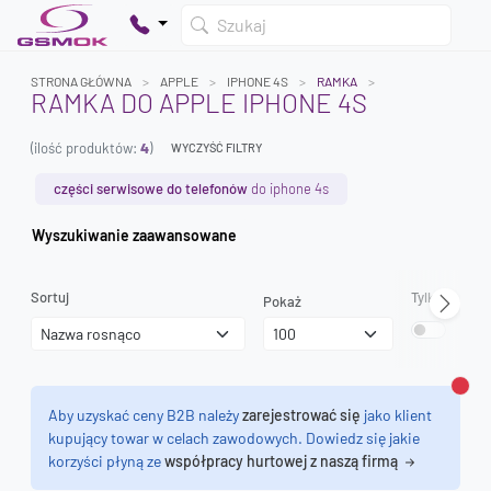
Szukaj
STRONA GŁÓWNA
APPLE
IPHONE 4S
RAMKA
RAMKA DO APPLE IPHONE 4S
(ilość produktów:
4
)
WYCZYŚĆ FILTRY
Twój koszyk jest pusty
Dodaj produkty, aby kontynuować.
części serwisowe do telefonów
do iphone 4s
Wyszukiwanie zaawansowane
0 zł
0 zł
Sortuj
Tylko dostęp
Pokaż
Zamk
Aby uzyskać ceny B2B należy
zarejestrować się
jako klient
kupujący towar w celach zawodowych. Dowiedz się jakie
korzyści płyną ze
współpracy hurtowej z naszą firmą