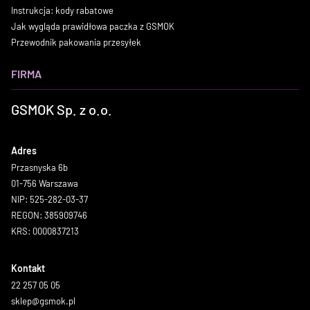
Instrukcja: kody rabatowe
Jak wygląda prawidłowa paczka z GSMOK
Przewodnik pakowania przesyłek
FIRMA
GSMOK Sp. z o.o.
Adres
Przasnyska 6b
01-756 Warszawa
NIP: 525-282-03-37
REGON: 385909746
KRS: 0000837213
Kontakt
22 257 05 05
sklep@gsmok.pl