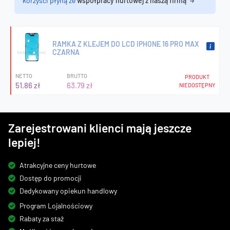
korzyści płyną ze
współpracy hurtowej z naszą firmą
RAMKA Z KLEJEM DO LCD IPHONE 16 PRO MAX
CZARNA
NETTO
BRUTTO
PRODUKT
51.86 zł
63.79 zł
NIEDOSTĘPNY
Zarejestrowani klienci mają jeszcze
lepiej!
Atrakcyjne ceny hurtowe
Dostęp do promocji
Dedykowany opiekun handlowy
Program Lojalnościowy
Rabaty za staż