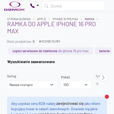
Szukaj
STRONA GŁÓWNA
APPLE
IPHONE 16 PRO MAX
RAMKA
RAMKA DO APPLE IPHONE 16 PRO
MAX
Twój koszyk jest pusty
(ilość produktów:
1
)
Dodaj produkty, aby kontynuować.
WYCZYŚĆ FILTRY
części serwisowe do telefonów
do iphone 16 pro max
baterie
do
0 zł
Wyszukiwanie zaawansowane
0 zł
Sortuj
Tylko dostęp
Pokaż
Zamk
Aby uzyskać ceny B2B należy
zarejestrować się
jako klient
kupujący towar w celach zawodowych. Dowiedz się jakie