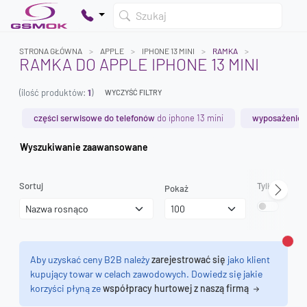
Szukaj
STRONA GŁÓWNA
APPLE
IPHONE 13 MINI
RAMKA
RAMKA DO APPLE IPHONE 13 MINI
(ilość produktów:
1
)
WYCZYŚĆ FILTRY
Twój koszyk jest pusty
Dodaj produkty, aby kontynuować.
części serwisowe do telefonów
do iphone 13 mini
wyposażenie 
Wyszukiwanie zaawansowane
0 zł
0 zł
Sortuj
Tylko dostęp
Pokaż
Zamk
Aby uzyskać ceny B2B należy
zarejestrować się
jako klient
kupujący towar w celach zawodowych. Dowiedz się jakie
korzyści płyną ze
współpracy hurtowej z naszą firmą