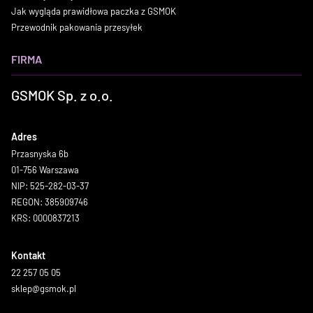
Jak wygląda prawidłowa paczka z GSMOK
Przewodnik pakowania przesyłek
FIRMA
GSMOK Sp. z o.o.
Adres
Przasnyska 6b
01-756 Warszawa
NIP: 525-282-03-37
REGON: 385909746
KRS: 0000837213
Kontakt
22 257 05 05
sklep@gsmok.pl