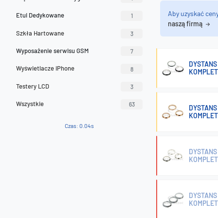
Aby uzyskać cen
Etui Dedykowane
1
naszą firmą
Szkła Hartowane
3
Wyposażenie serwisu GSM
7
DYSTANS 
Wyświetlacze iPhone
8
KOMPLET 
Testery LCD
3
Wszystkie
63
DYSTANS 
KOMPLET 
Czas: 0.04s
DYSTANS 
KOMPLET 
DYSTANS 
KOMPLET