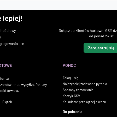
 lepiej!
lnościowy
Dołącz do klientów hurtowni GSM dzi
od ponad 23 lat
ż
gocjowania cen
Zarejestruj się
KTOWE
POMOC
Zaloguj się
lienta
Najczęściej zadawane pytania
 zamówienia, wysyłka, faktury,
Sposoby zamawiania
ność towaru.
Koszyk CSV
- Piątek
Kalkulator przekątnej ekranu
Do pobrania