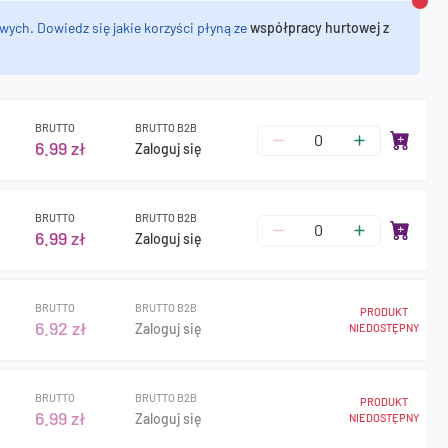
Zamk
wych. Dowiedz się jakie korzyści płyną ze
współpracy hurtowej z
BRUTTO
BRUTTO B2B
6.99 zł
Zaloguj się
BRUTTO
BRUTTO B2B
6.99 zł
Zaloguj się
BRUTTO
BRUTTO B2B
PRODUKT
6.92 zł
Zaloguj się
NIEDOSTĘPNY
BRUTTO
BRUTTO B2B
PRODUKT
6.99 zł
Zaloguj się
NIEDOSTĘPNY