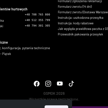
Formularz zgłoszenia reklamacji
Formularz zwrotu (14 dni)
lientów hurtowych
Formularz zwrotu (Dostawa Warszaw
+48 788 765 800
Instrukcja: uszkodzona przesyłka
icka
+48 512 355 799
Instrukcja: kody rabatowe
ski
+48 794 301 305
Jak wygląda prawidłowa paczka z 
Przewodnik pakowania przesyłek
iczne
, konfiguracja, pytania techniczne
- Piątek
GSMOK 2026
Wszystkie prawa zastrzeżone.