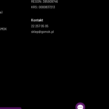
REGON: 385909746
KRS: 0000837213
a)
Kontakt
22 257 05 05
GSMOK
sklep@gsmok.pl