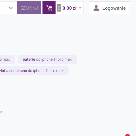
0
Logowanie
0.00 zł
Twój koszyk jest pusty
Dodaj produkty, aby kontynuować.
ro max
baterie
do iphone 11 pro max
0 zł
ietlacze iphone
do iphone 11 pro max
0 zł
ne