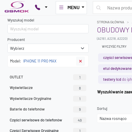
MENU
Wyszukaj model
STRONA GŁÓWNA
OBUDOWY D
(A2161, A2218, A2220)
Producent
WYCZYŚĆ FILTRY
części serwisowe
Model:
IPHONE 11 PRO MAX
✕
etui dedykowane
OUTLET
1
testery lcd
do iph
Wyświetlacze
8
Wyszuk
Wyświetlacze Oryginalne
1
Sortuj
Baterie do telefonów
9
Części serwisowe do telefonów
49
Części Serwisowe Oryginalne
1