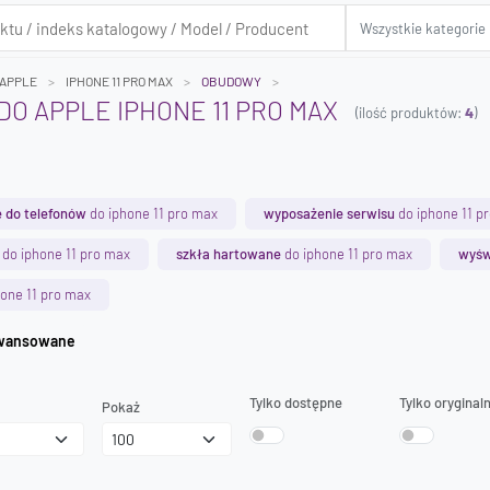
APPLE
IPHONE 11 PRO MAX
OBUDOWY
O APPLE IPHONE 11 PRO MAX
(ilość produktów:
4
)
 do telefonów
do iphone 11 pro max
wyposażenie serwisu
do iphone 11 p
do iphone 11 pro max
szkła hartowane
do iphone 11 pro max
wyśw
one 11 pro max
iwanie zaawansowane
Tylko dostępne
Tylko oryginal
Pokaż