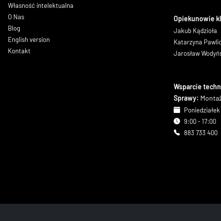
Własność intelektualna
O Nas
Opiekunowie k
Blog
Jakub Kądzioła
English version
Katarzyna Pawl
Kontakt
Jarosław Wodyń
Wsparcie techn
Sprawy:
Montaż
Poniedziałek 
9:00 - 17:00
883 733 400