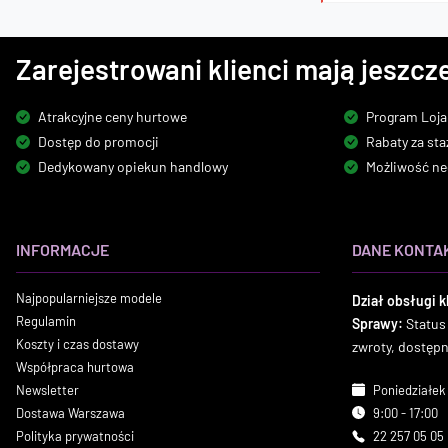
Zarejestrowani klienci mają jeszcze
Atrakcyjne ceny hurtowe
Program Loja
Dostęp do promocji
Rabaty za sta
Dedykowany opiekun handlowy
Możliwość ne
INFORMACJE
DANE KONTA
Najpopularniejsze modele
Dział obsługi k
Regulamin
Sprawy:
Status
Koszty i czas dostawy
zwroty, dostęp
Współpraca hurtowa
Newsletter
Poniedziałek 
Dostawa Warszawa
9:00 - 17:00
Polityka prywatności
22 257 05 05