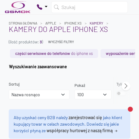
Szukaj
STRONA GŁÓWNA
APPLE
IPHONE XS
KAMERY
KAMERY DO APPLE IPHONE XS
(ilość produktów:
3
)
WYCZYŚĆ FILTRY
Twój koszyk jest pusty
Dodaj produkty, aby kontynuować.
części serwisowe do telefonów
do iphone xs
wyposażenie serw
Wyszukiwanie zaawansowane
0 zł
0 zł
Sortuj
Tylko dostęp
Pokaż
Zamk
Aby uzyskać ceny B2B należy
zarejestrować się
jako klient
kupujący towar w celach zawodowych. Dowiedz się jakie
korzyści płyną ze
współpracy hurtowej z naszą firmą