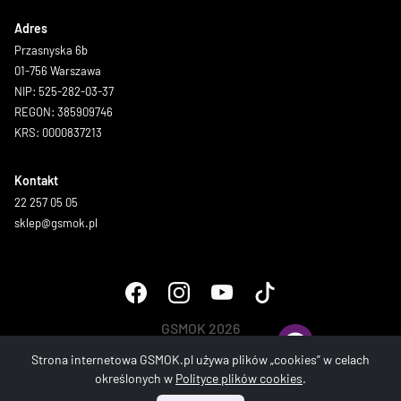
Adres
Przasnyska 6b
01-756 Warszawa
NIP: 525-282-03-37
REGON: 385909746
KRS: 0000837213
Kontakt
22 257 05 05
sklep@gsmok.pl
GSMOK 2026
Wszystkie prawa zastrzeżone.
Strona internetowa GSMOK.pl używa plików „cookies” w celach
określonych w
Polityce plików cookies
.