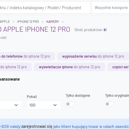
APPLE
IPHONE 12 PRO
KAMERY
 APPLE IPHONE 12 PRO
(ilość produktów:
6
)
2408)
 do telefonów
do iphone 12 pro
wyposażenie serwisu
do iphone 12 pro
do iphone 12 pro
wyświetlacze iphone
do iphone 12 pro
części se
iwanie zaawansowane
Tylko dostępne
Tylko oryginal
Pokaż
y B2B należy
zarejestrować się
jako klient kupujący towar w celach zawodo