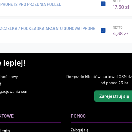
NETTO
PHONE 12 PRO PRZEDNIA PULLED
17.50 zł
NETTO
USZCZELKA / PODKŁADKA APARATU GUMOWA IPHONE
4.38 zł
 lepiej!
lnościowy
Dołącz do klientów hurtowni GSM dzi
od ponad 23 lat
ż
gocjowania cen
Zarejestruj się
KTOWE
POMOC
Zaloguj się
lienta