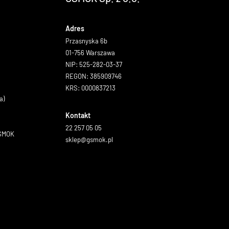
Adres
Przasnyska 6b
01-756 Warszawa
NIP: 525-282-03-37
REGON: 385909746
KRS: 0000837213
a)
Kontakt
22 257 05 05
GSMOK
sklep@gsmok.pl