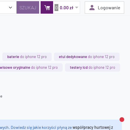
0
Logowanie
0.00 zł
Twój koszyk jest pusty
Dodaj produkty, aby kontynuować.
baterie
do iphone 12 pro
etui dedykowane
do iphone 12 pro
0 zł
rwisowe oryginalne
do iphone 12 pro
testery lcd
do iphone 12 pro
0 zł
ne
Zamk
wych. Dowiedz się jakie korzyści płyną ze
współpracy hurtowej z