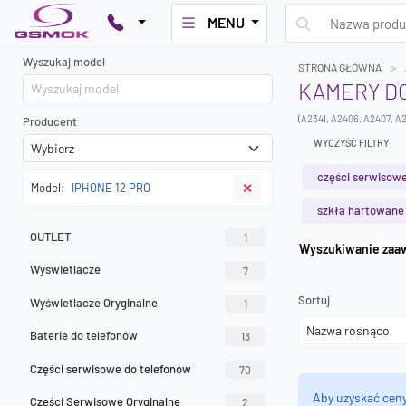
MENU
Wyszukaj model
STRONA GŁÓWNA
KAMERY DO
(A2341, A2406, A2407, A
Producent
WYCZYŚĆ FILTRY
części serwisowe
Model:
IPHONE 12 PRO
✕
szkła hartowane
OUTLET
1
Wyszuk
Wyświetlacze
7
Sortuj
Wyświetlacze Oryginalne
1
Baterie do telefonów
13
Części serwisowe do telefonów
70
Aby uzyskać cen
Części Serwisowe Oryginalne
2