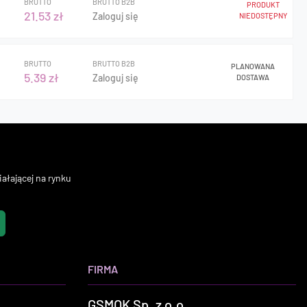
BRUTTO
BRUTTO B2B
PRODUKT
21.53 zł
Zaloguj się
NIEDOSTĘPNY
BRUTTO
BRUTTO B2B
PLANOWANA
5.39 zł
Zaloguj się
DOSTAWA
ałającej na rynku
FIRMA
GSMOK Sp. z o.o.