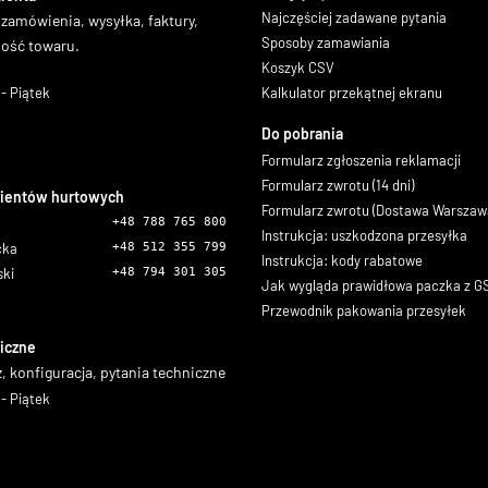
Najczęściej zadawane pytania
 zamówienia, wysyłka, faktury,
Sposoby zamawiania
ność towaru.
Koszyk CSV
- Piątek
Kalkulator przekątnej ekranu
Do pobrania
Formularz zgłoszenia reklamacji
Formularz zwrotu (14 dni)
lientów hurtowych
Formularz zwrotu (Dostawa Warszaw
+48 788 765 800
Instrukcja: uszkodzona przesyłka
icka
+48 512 355 799
Instrukcja: kody rabatowe
ski
+48 794 301 305
Jak wygląda prawidłowa paczka z 
Przewodnik pakowania przesyłek
iczne
, konfiguracja, pytania techniczne
- Piątek