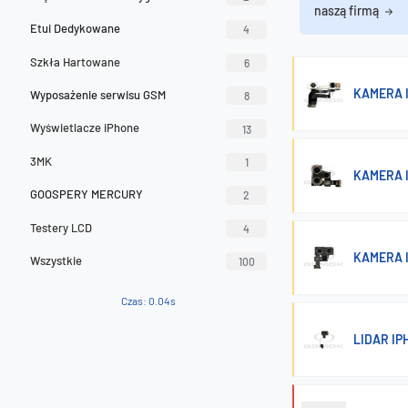
naszą firmą
Etui Dedykowane
4
Szkła Hartowane
6
KAMERA 
Wyposażenie serwisu GSM
8
Wyświetlacze iPhone
13
3MK
1
KAMERA I
GOOSPERY MERCURY
2
Testery LCD
4
KAMERA I
Wszystkie
100
Czas: 0.04s
LIDAR IP