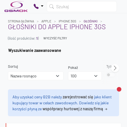
Szukaj
STRONA GŁÓWNA
APPLE
IPHONE 3GS
GŁOŚNIKI
GŁOŚNIKI DO APPLE IPHONE 3GS
(ilość produktów:
1
)
WYCZYŚĆ FILTRY
Twój koszyk jest pusty
Dodaj produkty, aby kontynuować.
Wyszukiwanie zaawansowane
0 zł
Sortuj
Tylko dostęp
Pokaż
0 zł
Zamk
Aby uzyskać ceny B2B należy
zarejestrować się
jako klient
kupujący towar w celach zawodowych. Dowiedz się jakie
korzyści płyną ze
współpracy hurtowej z naszą firmą