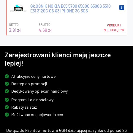
GŁOŚNIK NOKIA E65 5700 6500C 6500S 5310
E51 3120C C6 X3 IPHONE 3G 3GS
NETTO
BRUTTO
PRODUKT
3.81 zł
4.69 zł
NIEDOSTĘPNY
Zarejestrowani klienci mają jeszcze
lepiej!
Atrakcyjne ceny hurtowe
Dostęp do promocji
Dedykowany opiekun handlowy
Program Lojalnościowy
Rabaty za staż
Możliwość negocjowania cen
Dołącz do klientów hurtowni GSM działającej na rynku od ponad 23