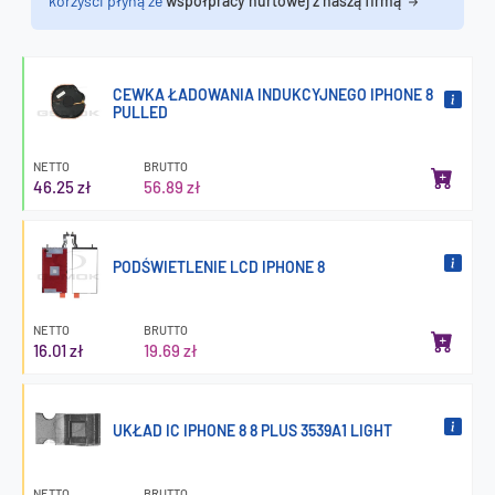
korzyści płyną ze
współpracy hurtowej z naszą firmą
CEWKA ŁADOWANIA INDUKCYJNEGO IPHONE 8
PULLED
NETTO
BRUTTO
46.25 zł
56.89 zł
PODŚWIETLENIE LCD IPHONE 8
NETTO
BRUTTO
16.01 zł
19.69 zł
UKŁAD IC IPHONE 8 8 PLUS 3539A1 LIGHT
NETTO
BRUTTO