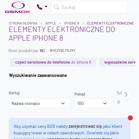
Szukaj
STRONA GŁÓWNA
APPLE
IPHONE 8
ELEMENTY ELEKTRONICZNE
ELEMENTY ELEKTRONICZNE DO
APPLE IPHONE 8
Twój koszyk jest pusty
(ilość produktów:
15
)
Dodaj produkty, aby kontynuować.
WYCZYŚĆ FILTRY
części serwisowe do telefonów
do iphone 8
wyposażenie serwi
0 zł
Wyszukiwanie zaawansowane
0 zł
Sortuj
Tylko dostęp
Pokaż
Zamk
Aby uzyskać ceny B2B należy
zarejestrować się
jako klient
kupujący towar w celach zawodowych. Dowiedz się jakie