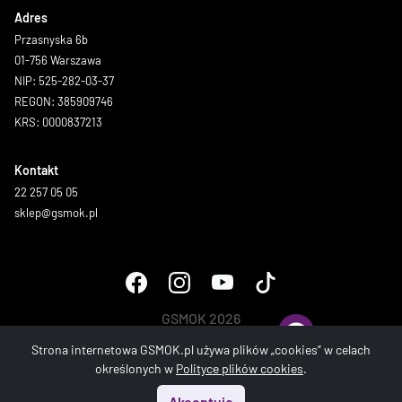
Adres
Przasnyska 6b
01-756 Warszawa
NIP: 525-282-03-37
REGON: 385909746
KRS: 0000837213
Kontakt
22 257 05 05
sklep@gsmok.pl
GSMOK 2026
Wszystkie prawa zastrzeżone.
Strona internetowa GSMOK.pl używa plików „cookies” w celach
określonych w
Polityce plików cookies
.
Akceptuję