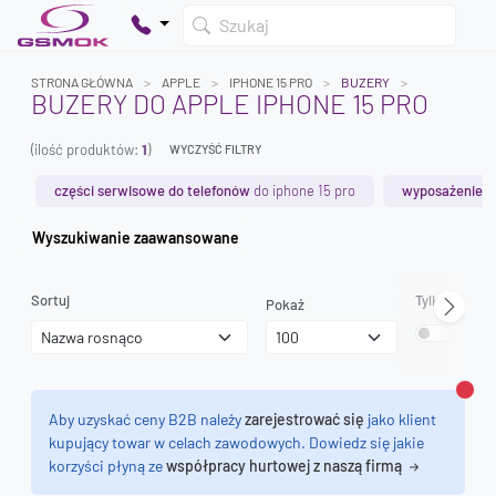
Szukaj
STRONA GŁÓWNA
APPLE
IPHONE 15 PRO
BUZERY
BUZERY DO APPLE IPHONE 15 PRO
(ilość produktów:
1
)
WYCZYŚĆ FILTRY
Twój koszyk jest pusty
Dodaj produkty, aby kontynuować.
części serwisowe do telefonów
do iphone 15 pro
wyposażenie s
Wyszukiwanie zaawansowane
0 zł
0 zł
Sortuj
Tylko dostęp
Pokaż
Zamk
Aby uzyskać ceny B2B należy
zarejestrować się
jako klient
kupujący towar w celach zawodowych. Dowiedz się jakie
korzyści płyną ze
współpracy hurtowej z naszą firmą