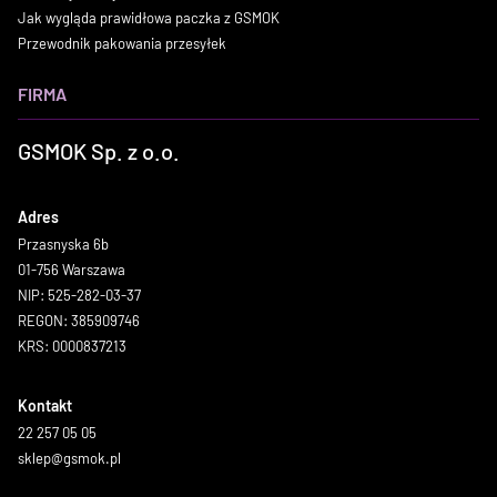
Jak wygląda prawidłowa paczka z GSMOK
Przewodnik pakowania przesyłek
FIRMA
GSMOK Sp. z o.o.
Adres
Przasnyska 6b
01-756 Warszawa
NIP: 525-282-03-37
REGON: 385909746
KRS: 0000837213
Kontakt
22 257 05 05
sklep@gsmok.pl