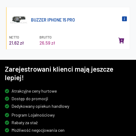
BUZZER IPHONE 15 PRO
NETTO
BRUTTO
21.62 zł
26.59 zł
Zarejestrowani klienci mają jeszcze
lepiej!
Atrakcyjne ceny hurtowe
Dostęp do promocji
Dedykowany opiekun handlowy
Program Lojalnościowy
Rabaty za staż
Możliwość negocjowania cen