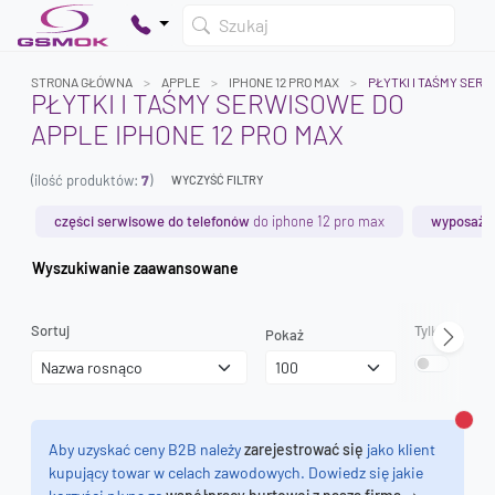
Szukaj
STRONA GŁÓWNA
APPLE
IPHONE 12 PRO MAX
PŁYTKI I TAŚMY SER
PŁYTKI I TAŚMY SERWISOWE DO
APPLE IPHONE 12 PRO MAX
Twój koszyk jest pusty
(ilość produktów:
7
)
Dodaj produkty, aby kontynuować.
WYCZYŚĆ FILTRY
części serwisowe do telefonów
do iphone 12 pro max
wyposażen
0 zł
Wyszukiwanie zaawansowane
0 zł
Sortuj
Tylko dostęp
Pokaż
Zamk
Aby uzyskać ceny B2B należy
zarejestrować się
jako klient
kupujący towar w celach zawodowych. Dowiedz się jakie