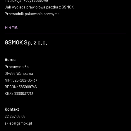
Instrukcja: kody rabatowe
Jak wygląda prawidłowa paczka z GSMOK
Przewodnik pakowania przesyłek
FIRMA
GSMOK Sp. z o.o.
Adres
Przasnyska 6b
01-756 Warszawa
NIP: 525-282-03-37
REGON: 385909746
KRS: 0000837213
Kontakt
22 257 05 05
sklep@gsmok.pl