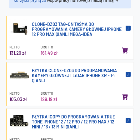
korzyści płyną ze
współpracy hurtowej z naszą firmą
CLONE-DZ03 TAG-ON TAŚMA DO
PROGRAMOWANIA KAMERY GŁÓWNEJ IPHONE
12 PRO MAX QIANLI MEGA-IDEA
NETTO
BRUTTO
131.29 zł
161.49 zł
PŁYTKA CLONE-DZ03 DO PROGRAMOWANIA
KAMERY GŁÓWNEJ I LiDAR IPHONE XR - 14
QIANLI
NETTO
BRUTTO
105.03 zł
129.19 zł
PŁYTKA iCOPY DO PROGRAMOWANIA TRUE
TONE IPHONE 12 / 12 PRO / 12 PRO MAX / 12
MINI / 13 / 13 MINI QIANLI
NETTO
BRUTTO