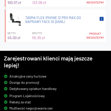
100.07 zł
123.09 zł
NIEDOSTĘPNY
TAŚMA FLEX IPHONE 12 PRO MAX DO
NAPRAWY FACE ID QIANLI
NETTO
BRUTTO
PRODUKT
45.00 zł
55.35 zł
NIEDOSTĘPNY
Zarejestrowani klienci mają jeszcze
lepiej!
Atrakcyjne ceny hurtowe
Dostęp do promocji
Dedykowany opiekun handlowy
Program Lojalnościowy
Rabaty za staż
Możliwość negocjowania cen