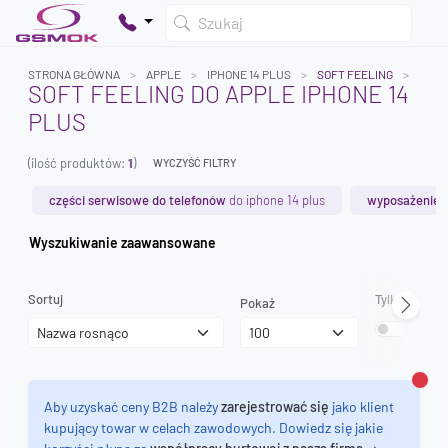
Szukaj
STRONA GŁÓWNA
APPLE
IPHONE 14 PLUS
SOFT FEELING
SOFT FEELING DO APPLE IPHONE 14
PLUS
Twój koszyk jest pusty
(ilość produktów:
1
)
Dodaj produkty, aby kontynuować.
WYCZYŚĆ FILTRY
części serwisowe do telefonów
do iphone 14 plus
wyposażenie 
0 zł
Wyszukiwanie zaawansowane
0 zł
Sortuj
Tylko dostęp
Pokaż
Zamk
Aby uzyskać ceny B2B należy
zarejestrować się
jako klient
kupujący towar w celach zawodowych. Dowiedz się jakie