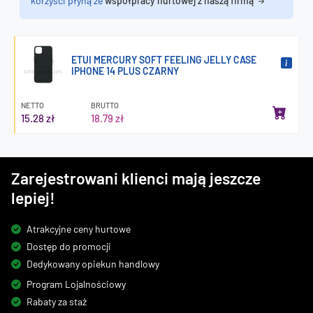
korzyści płyną ze
współpracy hurtowej z naszą firmą
ETUI MERCURY SOFT FEELING JELLY CASE
IPHONE 14 PLUS CZARNY
NETTO
BRUTTO
15.28 zł
18.79 zł
Zarejestrowani klienci mają jeszcze
lepiej!
Atrakcyjne ceny hurtowe
Dostęp do promocji
Dedykowany opiekun handlowy
Program Lojalnościowy
Rabaty za staż