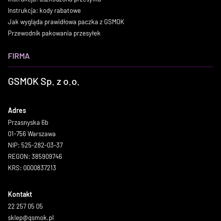
Instrukcja: kody rabatowe
Jak wygląda prawidłowa paczka z GSMOK
Przewodnik pakowania przesyłek
FIRMA
GSMOK Sp. z o.o.
Adres
Przasnyska 6b
01-756 Warszawa
NIP: 525-282-03-37
REGON: 385909746
KRS: 0000837213
Kontakt
22 257 05 05
sklep@gsmok.pl