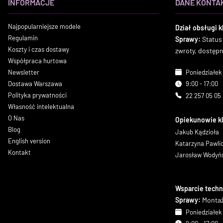
INFORMACJE
DANE KONTA
Najpopularniejsze modele
Dział obsługi k
Regulamin
Sprawy:
Status
Koszty i czas dostawy
zwroty, dostęp
Współpraca hurtowa
Newsletter
Poniedziałek 
Dostawa Warszawa
9:00 - 17:00
Polityka prywatności
22 257 05 05
Własność intelektualna
O Nas
Opiekunowie k
Blog
Jakub Kądzioła
English version
Katarzyna Pawl
Kontakt
Jarosław Wodyń
Wsparcie techn
Sprawy:
Montaż
Poniedziałek 