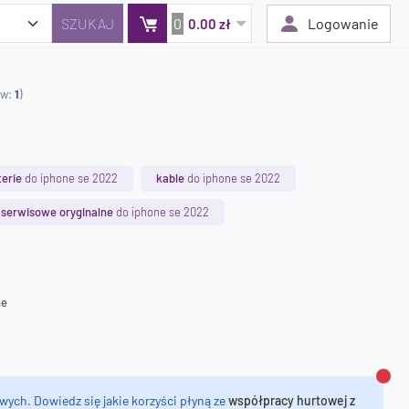
0
Logowanie
0.00 zł
ów:
1
)
Twój koszyk jest pusty
Dodaj produkty, aby kontynuować.
terie
do iphone se 2022
kable
do iphone se 2022
0 zł
 serwisowe oryginalne
do iphone se 2022
0 zł
ne
Zamk
wych. Dowiedz się jakie korzyści płyną ze
współpracy hurtowej z