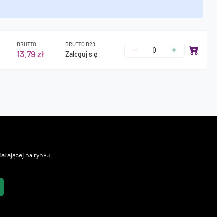
BRUTTO
BRUTTO B2B
13.79 zł
Zaloguj się
ałającej na rynku