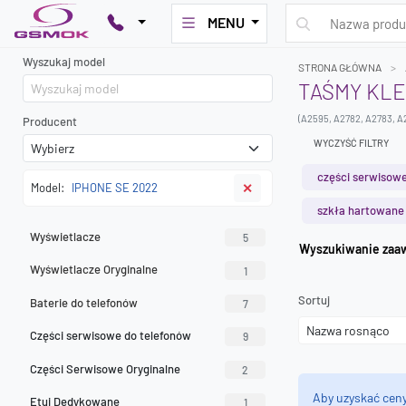
MENU
Wyszukaj model
STRONA GŁÓWNA
TAŚMY KLE
(A2595, A2782, A2783, A
Producent
WYCZYŚĆ FILTRY
części serwisowe
Model:
IPHONE SE 2022
✕
szkła hartowane
Wyświetlacze
5
Wyszuk
Wyświetlacze Oryginalne
1
Sortuj
Baterie do telefonów
7
Części serwisowe do telefonów
9
Części Serwisowe Oryginalne
2
Aby uzyskać cen
Etui Dedykowane
1