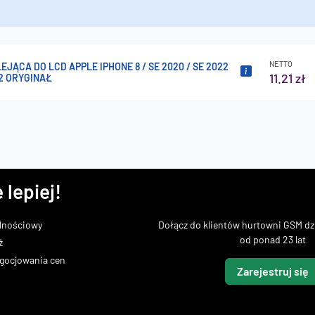
NETTO
EJĄCA DO LCD APPLE IPHONE 8 / SE 2020 / SE 2022
11.21 zł
2 ORYGINAŁ
 lepiej!
lnościowy
Dołącz do klientów hurtowni GSM dzi
od ponad 23 lat
ż
gocjowania cen
Zarejestruj się