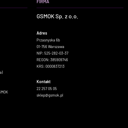
FIRMA
GSMOK Sp. z o.o.
Adres
Przasnyska 6b
01-756 Warszawa
NIP: 525-282-03-37
REGON: 385909746
KRS: 0000837213
a)
Kontakt
22 257 05 05
GSMOK
sklep@gsmok.pl