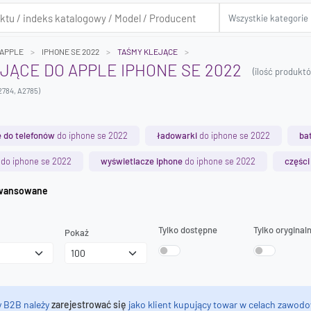
APPLE
IPHONE SE 2022
TAŚMY KLEJĄCE
JĄCE DO APPLE IPHONE SE 2022
(ilość produkt
2784, A2785)
 do telefonów
do iphone se 2022
ładowarki
do iphone se 2022
ba
do iphone se 2022
wyświetlacze iphone
do iphone se 2022
części
iwanie zaawansowane
Tylko dostępne
Tylko oryginal
Pokaż
y B2B należy
zarejestrować się
jako klient kupujący towar w celach zawodo