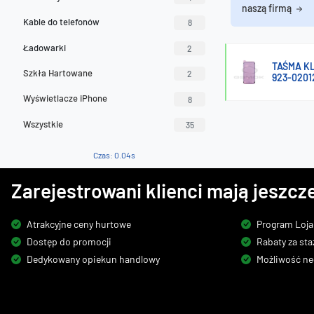
naszą firmą
Kable do telefonów
8
Ładowarki
2
TAŚMA KL
Szkła Hartowane
2
923-0201
Wyświetlacze iPhone
8
Wszystkie
35
Czas: 0.04s
Zarejestrowani klienci mają jeszcze
Atrakcyjne ceny hurtowe
Program Loja
Dostęp do promocji
Rabaty za sta
Dedykowany opiekun handlowy
Możliwość ne