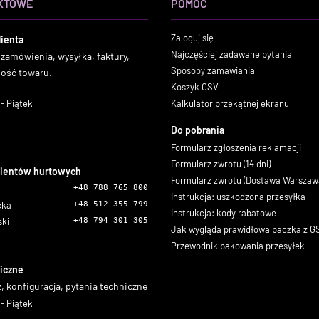
KTOWE
POMOC
Zaloguj się
lienta
Najczęściej zadawane pytania
 zamówienia, wysyłka, faktury,
Sposoby zamawiania
ność towaru.
Koszyk CSV
- Piątek
Kalkulator przekątnej ekranu
Do pobrania
Formularz zgłoszenia reklamacji
Formularz zwrotu (14 dni)
lientów hurtowych
Formularz zwrotu (Dostawa Warszaw
+48 788 765 800
Instrukcja: uszkodzona przesyłka
icka
+48 512 355 799
Instrukcja: kody rabatowe
ski
+48 794 301 305
Jak wygląda prawidłowa paczka z 
Przewodnik pakowania przesyłek
iczne
, konfiguracja, pytania techniczne
- Piątek