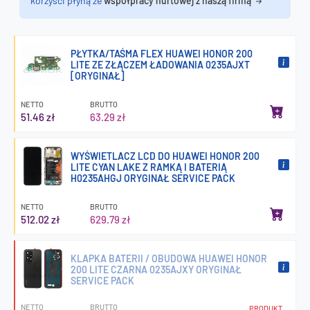
korzyści płyną ze
współpracy hurtowej z naszą firmą
PŁYTKA/TAŚMA FLEX HUAWEI HONOR 200
LITE ZE ZŁĄCZEM ŁADOWANIA 0235AJXT
[ORYGINAŁ]
NETTO
BRUTTO
51.46 zł
63.29 zł
WYŚWIETLACZ LCD DO HUAWEI HONOR 200
LITE CYAN LAKE Z RAMKĄ I BATERIĄ
H0235AHGJ ORYGINAŁ SERVICE PACK
NETTO
BRUTTO
512.02 zł
629.79 zł
KLAPKA BATERII / OBUDOWA HUAWEI HONOR
200 LITE CZARNA 0235AJXY ORYGINAŁ
SERVICE PACK
NETTO
BRUTTO
PRODUKT