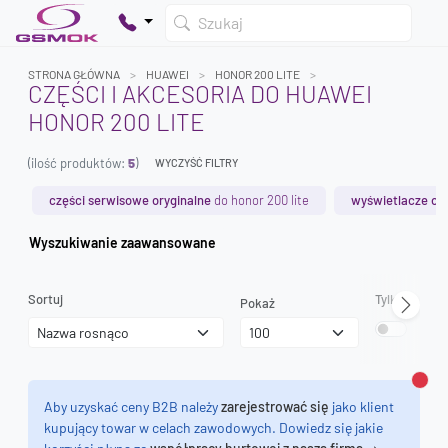
Szukaj
STRONA GŁÓWNA
HUAWEI
HONOR 200 LITE
CZĘŚCI I AKCESORIA DO HUAWEI
HONOR 200 LITE
Twój koszyk jest pusty
(ilość produktów:
5
)
Dodaj produkty, aby kontynuować.
WYCZYŚĆ FILTRY
części serwisowe oryginalne
do honor 200 lite
wyświetlacze ory
0 zł
Wyszukiwanie zaawansowane
0 zł
Sortuj
Tylko dostęp
Pokaż
Zamk
Aby uzyskać ceny B2B należy
zarejestrować się
jako klient
kupujący towar w celach zawodowych. Dowiedz się jakie