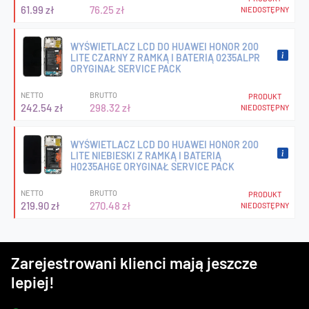
61.99 zł
76.25 zł
NIEDOSTĘPNY
WYŚWIETLACZ LCD DO HUAWEI HONOR 200
LITE CZARNY Z RAMKĄ I BATERIĄ 0235ALPR
ORYGINAŁ SERVICE PACK
NETTO
BRUTTO
PRODUKT
242.54 zł
298.32 zł
NIEDOSTĘPNY
WYŚWIETLACZ LCD DO HUAWEI HONOR 200
LITE NIEBIESKI Z RAMKĄ I BATERIĄ
H0235AHGE ORYGINAŁ SERVICE PACK
NETTO
BRUTTO
PRODUKT
219.90 zł
270.48 zł
NIEDOSTĘPNY
Zarejestrowani klienci mają jeszcze
lepiej!