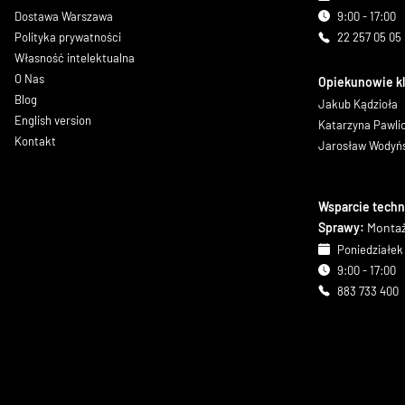
Dostawa Warszawa
9:00 - 17:00
Polityka prywatności
22 257 05 05
Własność intelektualna
O Nas
Opiekunowie k
Blog
Jakub Kądzioła
English version
Katarzyna Pawl
Kontakt
Jarosław Wodyń
Wsparcie techn
Sprawy:
Montaż
Poniedziałek 
9:00 - 17:00
883 733 400