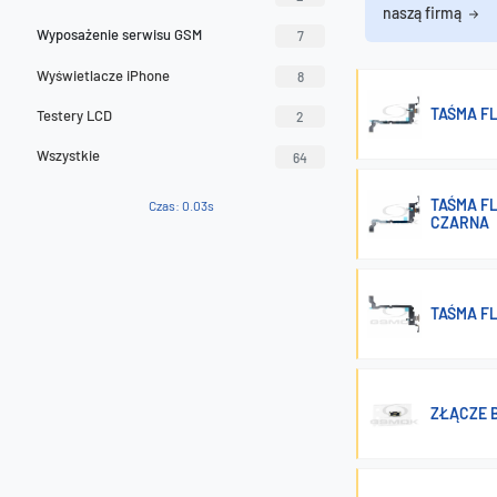
naszą firmą
Wyposażenie serwisu GSM
7
Wyświetlacze iPhone
8
TAŚMA F
Testery LCD
2
Wszystkie
64
TAŚMA F
Czas: 0.03s
CZARNA
TAŚMA F
ZŁĄCZE BA