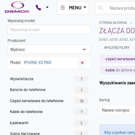
MENU
Wyszukaj model
STRONA GŁÓWNA
ZŁĄCZA DO
(A1921, A2101, A2102, A2
Producent
WYCZYŚĆ FILTRY
części serwisowe
Model:
IPHONE XS MAX
✕
kable
do iphone 
Wyświetlacze
7
Wyszuk
Baterie do telefonów
7
Sortuj
Części serwisowe do telefonów
39
Kable do telefonów
7
Ładowarki
2
Aby uzyskać cen
Szkła Hartowane
2