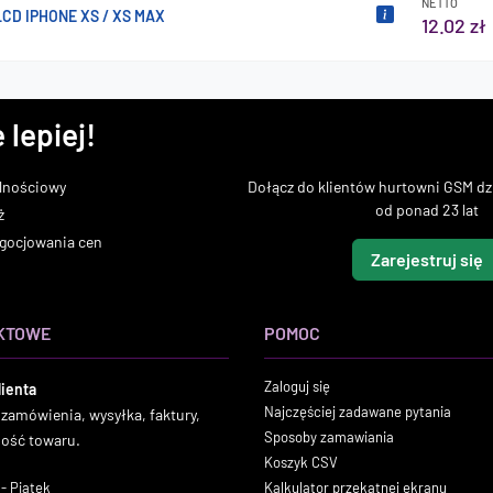
NETTO
CD IPHONE XS / XS MAX
12.02 zł
 lepiej!
lnościowy
Dołącz do klientów hurtowni GSM dzi
od ponad 23 lat
ż
gocjowania cen
Zarejestruj się
KTOWE
POMOC
Zaloguj się
lienta
Najczęściej zadawane pytania
 zamówienia, wysyłka, faktury,
Sposoby zamawiania
ność towaru.
Koszyk CSV
- Piątek
Kalkulator przekątnej ekranu