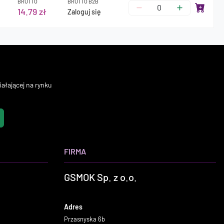
BRUTTO
BRUTTO B2B
14.79 zł
Zaloguj się
ałającej na rynku
FIRMA
GSMOK Sp. z o.o.
Adres
Przasnyska 6b