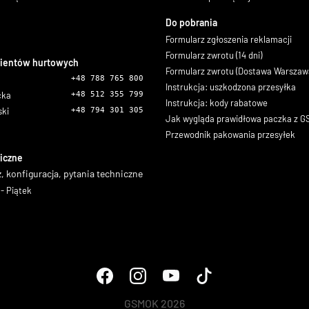
Do pobrania
Formularz zgłoszenia reklamacji
Formularz zwrotu (14 dni)
lientów hurtowych
Formularz zwrotu (Dostawa Warszaw
+48 788 765 800
Instrukcja: uszkodzona przesyłka
icka
+48 512 355 799
Instrukcja: kody rabatowe
ski
+48 794 301 305
Jak wygląda prawidłowa paczka z 
Przewodnik pakowania przesyłek
iczne
, konfiguracja, pytania techniczne
- Piątek
GSMOK 2026