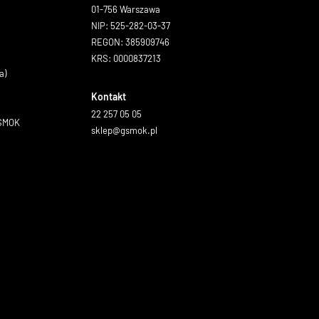
01-756 Warszawa
NIP: 525-282-03-37
REGON: 385909746
KRS: 0000837213
a)
Kontakt
22 257 05 05
GSMOK
sklep@gsmok.pl