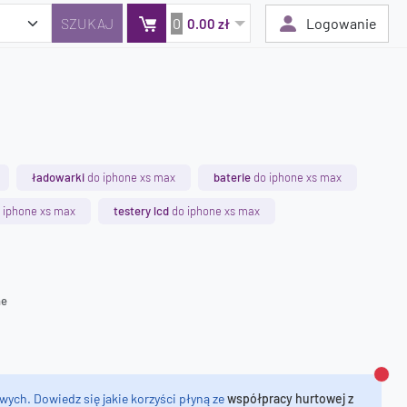
0
Logowanie
0.00 zł
Twój koszyk jest pusty
Dodaj produkty, aby kontynuować.
ładowarki
do iphone xs max
baterie
do iphone xs max
0 zł
 iphone xs max
testery lcd
do iphone xs max
0 zł
ne
Zamk
wych. Dowiedz się jakie korzyści płyną ze
współpracy hurtowej z