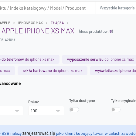
APPLE
IPHONE XS MAX
ZŁĄCZA
 APPLE IPHONE XS MAX
(ilość produktów:
5
)
103, A2104)
 do telefonów
do iphone xs max
wyposażenie serwisu
do iphone xs max
xs max
szkła hartowane
do iphone xs max
wyświetlacze iphone
do
iwanie zaawansowane
Tylko dostępne
Tylko oryginal
Pokaż
y B2B należy
zarejestrować się
jako klient kupujący towar w celach zawodo