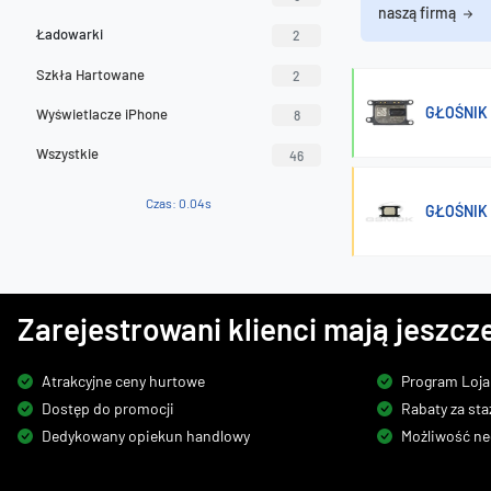
naszą firmą
Ładowarki
2
Szkła Hartowane
2
GŁOŚNIK 
Wyświetlacze iPhone
8
Wszystkie
46
Czas: 0.04s
GŁOŚNIK 
Zarejestrowani klienci mają jeszcze
Atrakcyjne ceny hurtowe
Program Loja
Dostęp do promocji
Rabaty za sta
Dedykowany opiekun handlowy
Możliwość ne