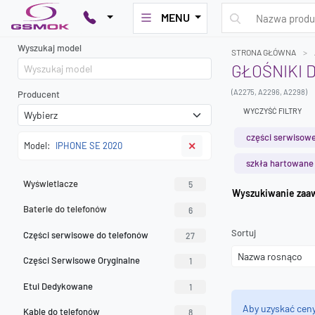
MENU
Wyszukaj model
STRONA GŁÓWNA
GŁOŚNIKI 
(A2275, A2296, A2298)
Producent
WYCZYŚĆ FILTRY
części serwisowe
Model:
IPHONE SE 2020
✕
szkła hartowane
Wyświetlacze
5
Wyszuk
Baterie do telefonów
6
Sortuj
Części serwisowe do telefonów
27
Części Serwisowe Oryginalne
1
Etui Dedykowane
1
Aby uzyskać cen
Kable do telefonów
8