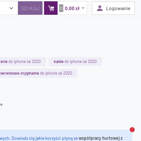
0
Logowanie
0.00 zł
Twój koszyk jest pusty
Dodaj produkty, aby kontynuować.
terie
do iphone se 2020
kable
do iphone se 2020
0 zł
 serwisowe oryginalne
do iphone se 2020
0 zł
ne
Zamk
wych. Dowiedz się jakie korzyści płyną ze
współpracy hurtowej z