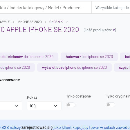
APPLE
IPHONE SE 2020
GŁOŚNIKI
DO APPLE IPHONE SE 2020
(ilość produktów:
2
)
 do telefonów
do iphone se 2020
ładowarki
do iphone se 2020
ba
do iphone se 2020
wyświetlacze iphone
do iphone se 2020
części
iwanie zaawansowane
Tylko dostępne
Tylko oryginal
Pokaż
y B2B należy
zarejestrować się
jako klient kupujący towar w celach zawodo