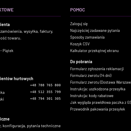
KTOWE
POMOC
Zaloguj się
lienta
Najczęściej zadawane pytania
 zamówienia, wysyłka, faktury,
Sposoby zamawiania
ność towaru.
Koszyk CSV
- Piątek
Kalkulator przekątnej ekranu
Do pobrania
Formularz zgłoszenia reklamacji
Formularz zwrotu (14 dni)
lientów hurtowych
Formularz zwrotu (Dostawa Warszaw
+48 788 765 800
Instrukcja: uszkodzona przesyłka
icka
+48 512 355 799
Instrukcja: kody rabatowe
ski
+48 794 301 305
Jak wygląda prawidłowa paczka z 
Przewodnik pakowania przesyłek
iczne
, konfiguracja, pytania techniczne