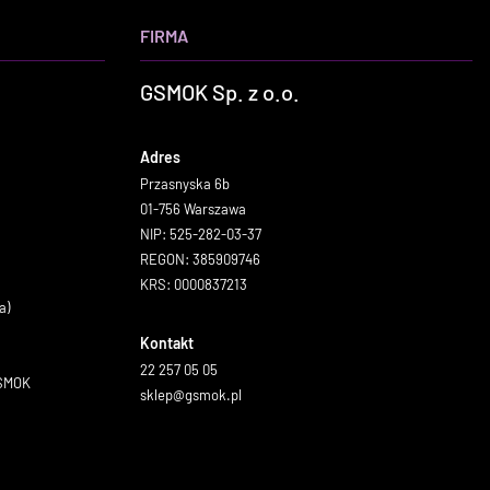
FIRMA
GSMOK Sp. z o.o.
Adres
Przasnyska 6b
01-756 Warszawa
NIP: 525-282-03-37
REGON: 385909746
KRS: 0000837213
a)
Kontakt
22 257 05 05
GSMOK
sklep@gsmok.pl