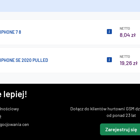
NETTO
IPHONE 7 8
8.04 zł
NETTO
IPHONE SE 2020 PULLED
19.26 zł
 lepiej!
lnościowy
Dołącz do klientów hurtowni GSM dzi
od ponad 23 lat
ż
gocjowania cen
Zarejestruj się