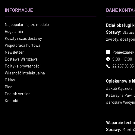
INFORMACJE
DANE KONTA
Najpopularniejsze modele
Dział obsługi k
Regulamin
Sprawy:
Status
Koszty i czas dostawy
zwroty, dostęp
Współpraca hurtowa
Newsletter
Poniedziałek 
Dostawa Warszawa
9:00 - 17:00
Polityka prywatności
22 257 05 05
Własność intelektualna
O Nas
Opiekunowie k
Blog
Jakub Kądzioła
English version
Katarzyna Pawl
Kontakt
Jarosław Wodyń
Wsparcie techn
Sprawy:
Montaż