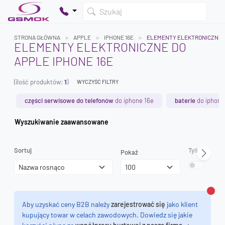
Szukaj
STRONA GŁÓWNA
APPLE
IPHONE 16E
ELEMENTY ELEKTRONICZNE
ELEMENTY ELEKTRONICZNE DO
APPLE IPHONE 16E
Twój koszyk jest pusty
(ilość produktów:
1
)
Dodaj produkty, aby kontynuować.
WYCZYŚĆ FILTRY
części serwisowe do telefonów
do iphone 16e
baterie
do iphone
0 zł
Wyszukiwanie zaawansowane
0 zł
Sortuj
Tylko dostęp
Pokaż
Zamk
Aby uzyskać ceny B2B należy
zarejestrować się
jako klient
kupujący towar w celach zawodowych. Dowiedz się jakie