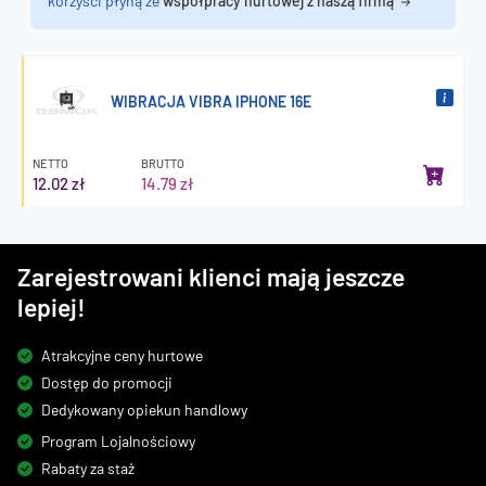
korzyści płyną ze
współpracy hurtowej z naszą firmą
WIBRACJA VIBRA IPHONE 16E
NETTO
BRUTTO
12.02 zł
14.79 zł
Zarejestrowani klienci mają jeszcze
lepiej!
Atrakcyjne ceny hurtowe
Dostęp do promocji
Dedykowany opiekun handlowy
Program Lojalnościowy
Rabaty za staż