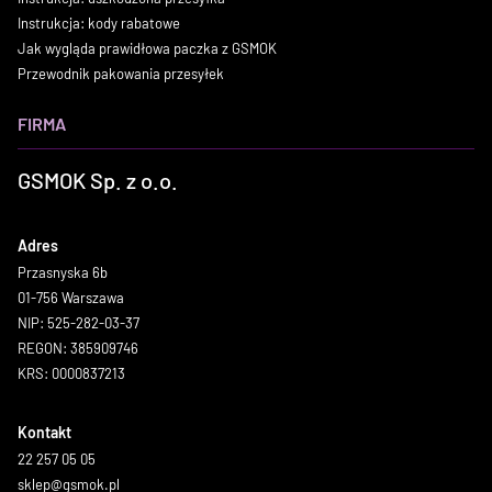
Instrukcja: kody rabatowe
Jak wygląda prawidłowa paczka z GSMOK
Przewodnik pakowania przesyłek
FIRMA
GSMOK Sp. z o.o.
Adres
Przasnyska 6b
01-756 Warszawa
NIP: 525-282-03-37
REGON: 385909746
KRS: 0000837213
Kontakt
22 257 05 05
sklep@gsmok.pl