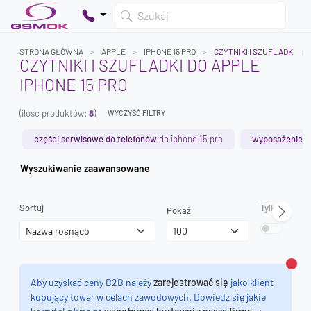
Szukaj
STRONA GŁÓWNA
APPLE
IPHONE 15 PRO
CZYTNIKI I SZUFLADKI
CZYTNIKI I SZUFLADKI DO APPLE
IPHONE 15 PRO
Twój koszyk jest pusty
(ilość produktów:
8
)
Dodaj produkty, aby kontynuować.
WYCZYŚĆ FILTRY
części serwisowe do telefonów
do iphone 15 pro
wyposażenie s
0 zł
Wyszukiwanie zaawansowane
0 zł
Sortuj
Tylko dostęp
Pokaż
Zamk
Aby uzyskać ceny B2B należy
zarejestrować się
jako klient
kupujący towar w celach zawodowych. Dowiedz się jakie