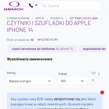
Szukaj
STRONA GŁÓWNA
APPLE
IPHONE 14
CZYTNIKI I SZUFLADKI
CZYTNIKI I SZUFLADKI DO APPLE
IPHONE 14
Twój koszyk jest pusty
(ilość produktów:
6
)
Dodaj produkty, aby kontynuować.
WYCZYŚĆ FILTRY
części serwisowe do telefonów
do iphone 14
wyposażenie serw
0 zł
Wyszukiwanie zaawansowane
0 zł
Sortuj
Tylko dostęp
Pokaż
Zamk
Aby uzyskać ceny B2B należy
zarejestrować się
jako klient
kupujący towar w celach zawodowych. Dowiedz się jakie