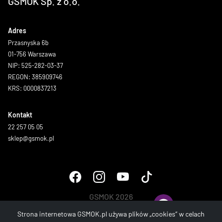
GSMOK Sp. z o.o.
Adres
Przasnyska 6b
01-756 Warszawa
NIP: 525-282-03-37
REGON: 385909746
KRS: 0000837213
Kontakt
22 257 05 05
sklep@gsmok.pl
GSMOK 2026
Wszystkie prawa zastrzeżone.
Strona internetowa GSMOK.pl używa plików „cookies” w celach