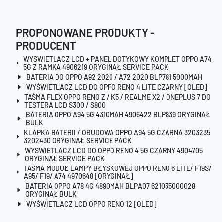
PROPONOWANE PRODUKTY -
PRODUCENT
WYŚWIETLACZ LCD + PANEL DOTYKOWY KOMPLET OPPO A74
5G Z RAMKA 4906219 ORYGINAŁ SERVICE PACK
BATERIA DO OPPO A92 2020 / A72 2020 BLP781 5000MAH
WYŚWIETLACZ LCD DO OPPO RENO 4 LITE CZARNY [OLED]
TAŚMA FLEX OPPO RENO Z / K5 / REALME X2 / ONEPLUS 7 DO
TESTERA LCD S300 / S800
BATERIA OPPO A94 5G 4310MAH 4906422 BLP839 ORYGINAŁ
BULK
KLAPKA BATERII / OBUDOWA OPPO A94 5G CZARNA 3203235
3202430 ORYGINAŁ SERVICE PACK
WYŚWIETLACZ LCD DO OPPO RENO 4 5G CZARNY 4904705
ORYGINAŁ SERVICE PACK
TAŚMA MODUŁ LAMPY BŁYSKOWEJ OPPO RENO 6 LITE/ F19S/
A95/ F19/ A74 4970648 [ORYGINAŁ]
BATERIA OPPO A78 4G 4890MAH BLPA07 621035000028
ORYGINAŁ BULK
WYŚWIETLACZ LCD OPPO RENO 12 [OLED]