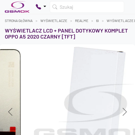
Szukaj
STRONA GŁÓWNA
WYŚWIETLACZE
REALME
6I
WYŚWIETLACZE D
WYŚWIETLACZ LCD + PANEL DOTYKOWY KOMPLET
OPPO A5 2020 CZARNY [TFT]
Twój koszyk jest pusty
Dodaj produkty, aby kontynuować.
0 zł
0 zł
Previous
Next