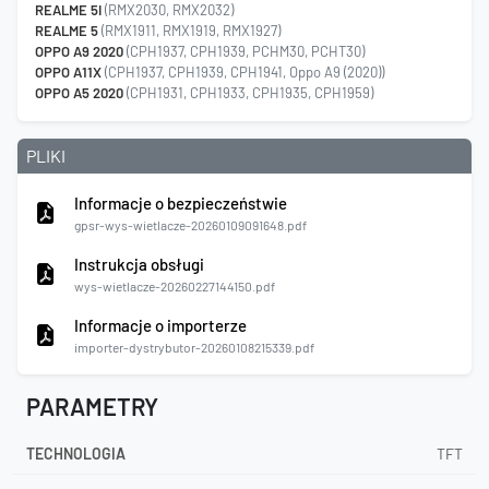
REALME 5I
(RMX2030, RMX2032)
REALME 5
(RMX1911, RMX1919, RMX1927)
OPPO A9 2020
(CPH1937, CPH1939, PCHM30, PCHT30)
OPPO A11X
(CPH1937, CPH1939, CPH1941, Oppo A9 (2020))
OPPO A5 2020
(CPH1931, CPH1933, CPH1935, CPH1959)
PLIKI
Informacje o bezpieczeństwie
gpsr-wys-wietlacze-20260109091648.pdf
Instrukcja obsługi
wys-wietlacze-20260227144150.pdf
Informacje o importerze
importer-dystrybutor-20260108215339.pdf
PARAMETRY
TECHNOLOGIA
TFT