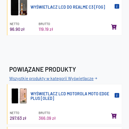
WYŚWIETLACZ LCD DO REALME C3 [FOG]
NETTO
BRUTTO
96.90 zł
119.19 zł
POWIĄZANE PRODUKTY
Wszystkie produkty w kategorii Wyświetlacze
WYŚWIETLACZ LCD MOTOROLA MOTO EDGE
PLUS [OLED]
NETTO
BRUTTO
297.63 zł
366.09 zł