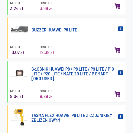
NETTO
BRUTTO
3.24 zł
3.99 zł
BUZZER HUAWEI P8 LITE
NETTO
BRUTTO
10.07 zł
12.39 zł
GŁOŚNIK HUAWEI P8 / P8 LITE / P9 LITE / P10
LITE / P20 LITE / MATE 20 LITE / P SMART
[ORG USED]
NETTO
BRUTTO
8.04 zł
9.89 zł
TAŚMA FLEX HUAWEI P8 LITE Z CZUJNIKIEM
ZBLIŻENIOWYM