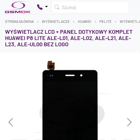
Szukaj
STRONA GŁÓWNA
WYŚWIETLACZE
HUAWEI
P8 LITE
WYŚWIETLAC
WYŚWIETLACZ LCD + PANEL DOTYKOWY KOMPLET
HUAWEI P8 LITE ALE-L01, ALE-L02, ALE-L21, ALE-
L23, ALE-UL00 BEZ LOGO
Twój koszyk jest pusty
Dodaj produkty, aby kontynuować.
0 zł
0 zł
Previous
Next