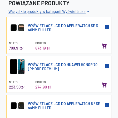
POWIĄZANE PRODUKTY
Wszystkie produkty w kategorii Wyświetlacze
WYŚWIETLACZ LCD DO APPLE WATCH SE 3
40MM PULLED
NETTO
BRUTTO
709.91 zł
873.19 zł
WYŚWIETLACZ LCD DO HUAWEI HONOR 70
[RMORE PREMIUM]
NETTO
BRUTTO
223.50 zł
274.90 zł
WYŚWIETLACZ LCD DO APPLE WATCH 5 / SE
44MM PULLED