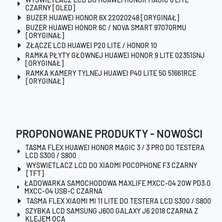
CZARNY [OLED]
BUZER HUAWEI HONOR 6X 22020248 [ORYGINAŁ]
BUZER HUAWEI HONOR 6C / NOVA SMART 97070RMU
[ORYGINAŁ]
ZŁĄCZE LCD HUAWEI P20 LITE / HONOR 10
RAMKA PŁYTY GŁÓWNEJ HUAWEI HONOR 9 LITE 02351SNJ
[ORYGINAŁ]
RAMKA KAMERY TYLNEJ HUAWEI P40 LITE 5G 51661RCE
[ORYGINAŁ]
PROPONOWANE PRODUKTY - NOWOŚCI
TAŚMA FLEX HUAWEI HONOR MAGIC 3 / 3 PRO DO TESTERA
LCD S300 / S800
WYŚWIETLACZ LCD DO XIAOMI POCOPHONE F3 CZARNY
[TFT]
ŁADOWARKA SAMOCHODOWA MAXLIFE MXCC-04 20W PD3.0
MXCC-04 USB-C CZARNA
TAŚMA FLEX XIAOMI MI 11 LITE DO TESTERA LCD S300 / S800
SZYBKA LCD SAMSUNG J600 GALAXY J6 2018 CZARNA Z
KLEJEM OCA