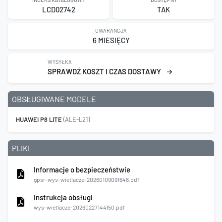
LCD02742
TAK
GWARANCJA
6 MIESIĘCY
WYSYŁKA
SPRAWDŹ KOSZT I CZAS DOSTAWY
OBSŁUGIWANE MODELE
HUAWEI P8 LITE
(ALE-L21)
PLIKI
Informacje o bezpieczeństwie
gpsr-wys-wietlacze-20260109091648.pdf
Instrukcja obsługi
wys-wietlacze-20260227144150.pdf