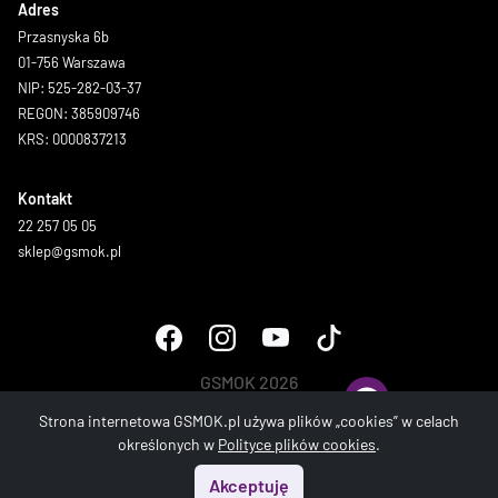
Adres
Przasnyska 6b
01-756 Warszawa
NIP: 525-282-03-37
REGON: 385909746
KRS: 0000837213
Kontakt
22 257 05 05
sklep@gsmok.pl
GSMOK 2026
Wszystkie prawa zastrzeżone.
Strona internetowa GSMOK.pl używa plików „cookies” w celach
określonych w
Polityce plików cookies
.
Akceptuję