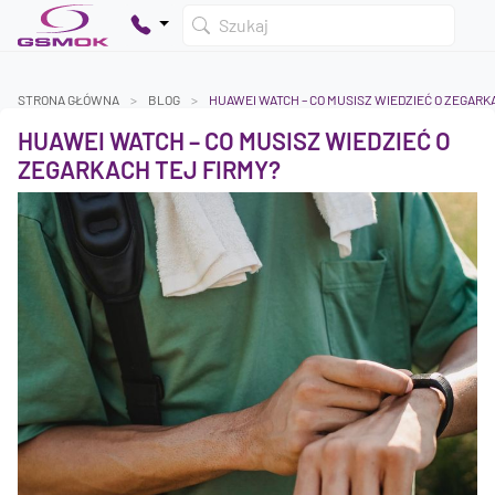
Szukaj
STRONA GŁÓWNA
BLOG
HUAWEI WATCH – CO MUSISZ WIEDZIEĆ O ZEGARK
HUAWEI WATCH – CO MUSISZ WIEDZIEĆ O
Twój koszyk jest pusty
ZEGARKACH TEJ FIRMY?
Dodaj produkty, aby kontynuować.
0 zł
0 zł