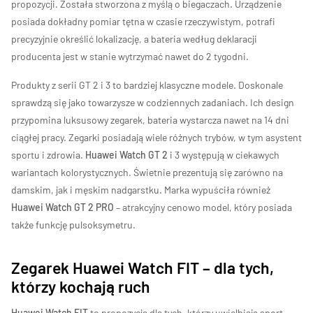
propozycji. Została stworzona z myślą o biegaczach. Urządzenie
posiada dokładny pomiar tętna w czasie rzeczywistym, potrafi
precyzyjnie określić lokalizację, a bateria według deklaracji
producenta jest w stanie wytrzymać nawet do 2 tygodni.
Produkty z serii GT 2 i 3 to bardziej klasyczne modele. Doskonale
sprawdzą się jako towarzysze w codziennych zadaniach. Ich design
przypomina luksusowy zegarek, bateria wystarcza nawet na 14 dni
ciągłej pracy. Zegarki posiadają wiele różnych trybów, w tym asystent
sportu i zdrowia.
Huawei Watch GT 2
i 3 występują w ciekawych
wariantach kolorystycznych. Świetnie prezentują się zarówno na
damskim, jak i męskim nadgarstku. Marka wypuściła również
Huawei Watch GT 2 PRO
– atrakcyjny cenowo model, który posiada
także funkcję pulsoksymetru.
Zegarek Huawei Watch FIT – dla tych,
którzy kochają ruch
Huawei Watch FIT
to propozycja dla tych, którzy uwielbiają sport.