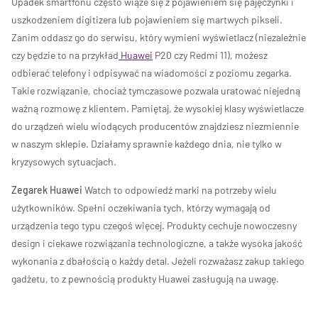
Upadek smartfonu często wiąże się z pojawieniem się pajęczynki i
uszkodzeniem digitizera lub pojawieniem się martwych pikseli.
Zanim oddasz go do serwisu, który wymieni wyświetlacz (niezależnie
czy będzie to na przykład
Huawei
P20 czy Redmi 11), możesz
odbierać telefony i odpisywać na wiadomości z poziomu zegarka.
Takie rozwiązanie, chociaż tymczasowe pozwala uratować niejedną
ważną rozmowę z klientem. Pamiętaj, że wysokiej klasy wyświetlacze
do urządzeń wielu wiodących producentów znajdziesz niezmiennie
w naszym sklepie. Działamy sprawnie każdego dnia, nie tylko w
kryzysowych sytuacjach.
Zegarek Huawei
Watch to odpowiedź marki na potrzeby wielu
użytkowników. Spełni oczekiwania tych, którzy wymagają od
urządzenia tego typu czegoś więcej. Produkty cechuje nowoczesny
design i ciekawe rozwiązania technologiczne, a także wysoka jakość
wykonania z dbałością o każdy detal. Jeżeli rozważasz zakup takiego
gadżetu, to z pewnością produkty Huawei zasługują na uwagę.