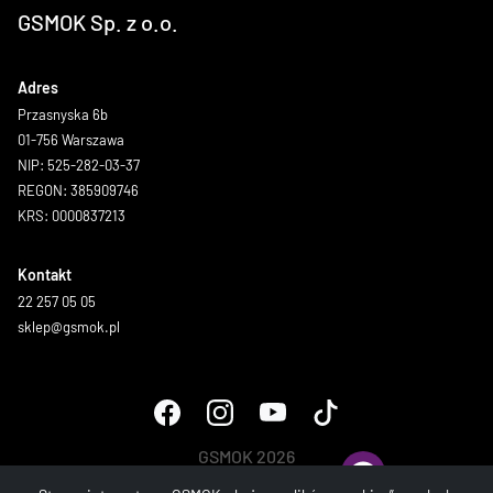
GSMOK Sp. z o.o.
Adres
Przasnyska 6b
01-756 Warszawa
NIP: 525-282-03-37
REGON: 385909746
KRS: 0000837213
Kontakt
22 257 05 05
sklep@gsmok.pl
GSMOK 2026
Wszystkie prawa zastrzeżone.