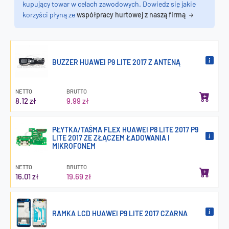
kupujący towar w celach zawodowych. Dowiedz się jakie
korzyści płyną ze
współpracy hurtowej z naszą firmą
BUZZER HUAWEI P9 LITE 2017 Z ANTENĄ
NETTO
BRUTTO
8.12 zł
9.99 zł
PŁYTKA/TAŚMA FLEX HUAWEI P8 LITE 2017 P9
LITE 2017 ZE ZŁĄCZEM ŁADOWANIA I
MIKROFONEM
NETTO
BRUTTO
16.01 zł
19.69 zł
RAMKA LCD HUAWEI P9 LITE 2017 CZARNA