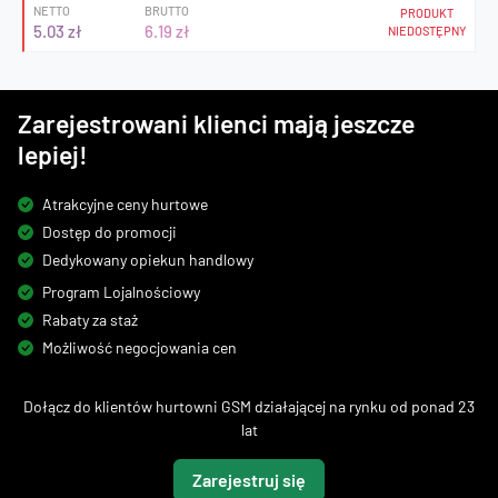
NETTO
BRUTTO
PRODUKT
5.03 zł
6.19 zł
NIEDOSTĘPNY
Zarejestrowani klienci mają jeszcze
lepiej!
Atrakcyjne ceny hurtowe
Dostęp do promocji
Dedykowany opiekun handlowy
Program Lojalnościowy
Rabaty za staż
Możliwość negocjowania cen
Dołącz do klientów hurtowni GSM działającej na rynku od ponad 23
lat
Zarejestruj się