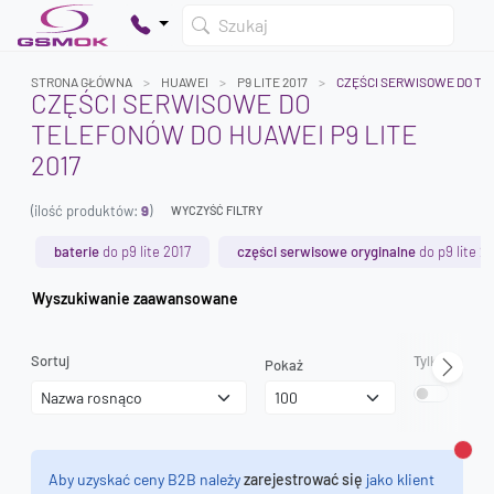
Szukaj
STRONA GŁÓWNA
HUAWEI
P9 LITE 2017
CZĘŚCI SERWISOWE DO T
CZĘŚCI SERWISOWE DO
TELEFONÓW DO HUAWEI P9 LITE
Twój koszyk jest pusty
2017
Dodaj produkty, aby kontynuować.
(ilość produktów:
9
)
WYCZYŚĆ FILTRY
0 zł
baterie
do p9 lite 2017
części serwisowe oryginalne
do p9 lite 2
0 zł
Wyszukiwanie zaawansowane
Sortuj
Tylko dostęp
Pokaż
Zamk
Aby uzyskać ceny B2B należy
zarejestrować się
jako klient