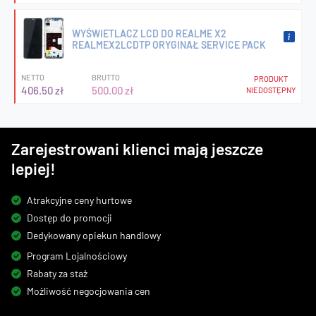
WYŚWIETLACZ LCD DO REALME X2
REALMEX2LCDTP ORYGINAŁ SERVICE PACK
NETTO
BRUTTO
PRODUKT
406.50 zł
500.00 zł
NIEDOSTĘPNY
Zarejestrowani klienci mają jeszcze
lepiej!
Atrakcyjne ceny hurtowe
Dostęp do promocji
Dedykowany opiekun handlowy
Program Lojalnościowy
Rabaty za staż
Możliwość negocjowania cen