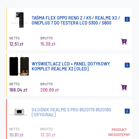
TAŚMA FLEX OPPO RENO Z / K5 / REALME X2 /
ONEPLUS 7 DO TESTERA LCD S300 / S800
NETTO
BRUTTO
12.51 zł
15.39 zł
WYŚWIETLACZ LCD + PANEL DOTYKOWY
KOMPLET REALME X2 [OLED]
NETTO
BRUTTO
168.04 zł
206.69 zł
GŁOŚNIK REALME 5 PRO 8520176 8520180
[ORYGINAŁ]
NETTO
BRUTTO
PRODUKT
10.81 zł
13.30 zł
NIEDOSTĘPNY