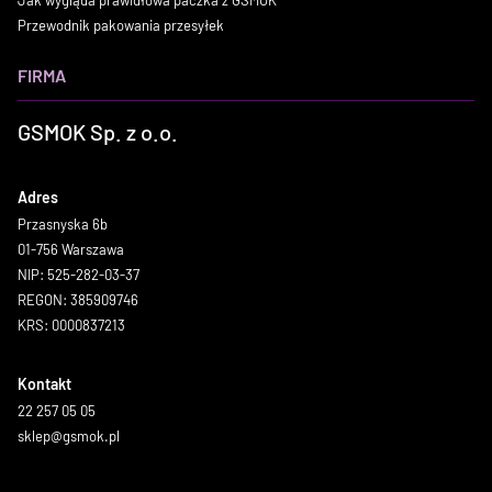
Jak wygląda prawidłowa paczka z GSMOK
Przewodnik pakowania przesyłek
FIRMA
GSMOK Sp. z o.o.
Adres
Przasnyska 6b
01-756 Warszawa
NIP: 525-282-03-37
REGON: 385909746
KRS: 0000837213
Kontakt
22 257 05 05
sklep@gsmok.pl