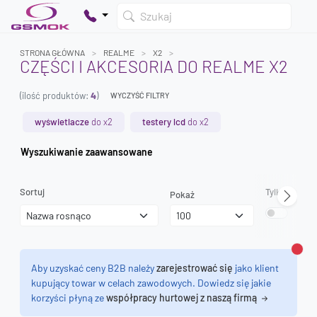
Szukaj
STRONA GŁÓWNA
REALME
X2
CZĘŚCI I AKCESORIA DO REALME X2
(ilość produktów:
4
)
WYCZYŚĆ FILTRY
Twój koszyk jest pusty
Dodaj produkty, aby kontynuować.
wyświetlacze
do x2
testery lcd
do x2
Wyszukiwanie zaawansowane
0 zł
0 zł
Sortuj
Tylko dostęp
Pokaż
Zamk
Aby uzyskać ceny B2B należy
zarejestrować się
jako klient
kupujący towar w celach zawodowych. Dowiedz się jakie
korzyści płyną ze
współpracy hurtowej z naszą firmą