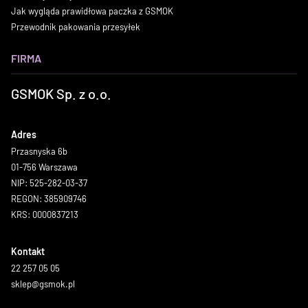
Jak wygląda prawidłowa paczka z GSMOK
Przewodnik pakowania przesyłek
FIRMA
GSMOK Sp. z o.o.
Adres
Przasnyska 6b
01-756 Warszawa
NIP: 525-282-03-37
REGON: 385909746
KRS: 0000837213
Kontakt
22 257 05 05
sklep@gsmok.pl