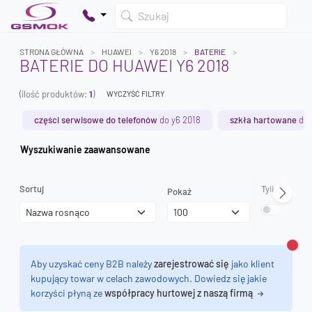
Szukaj
STRONA GŁÓWNA
HUAWEI
Y6 2018
BATERIE
BATERIE DO HUAWEI Y6 2018
(ilość produktów:
1
)
WYCZYŚĆ FILTRY
Twój koszyk jest pusty
Dodaj produkty, aby kontynuować.
części serwisowe do telefonów
do y6 2018
szkła hartowane
do 
Wyszukiwanie zaawansowane
0 zł
0 zł
Sortuj
Tylko dostęp
Pokaż
Zamk
Aby uzyskać ceny B2B należy
zarejestrować się
jako klient
kupujący towar w celach zawodowych. Dowiedz się jakie
korzyści płyną ze
współpracy hurtowej z naszą firmą