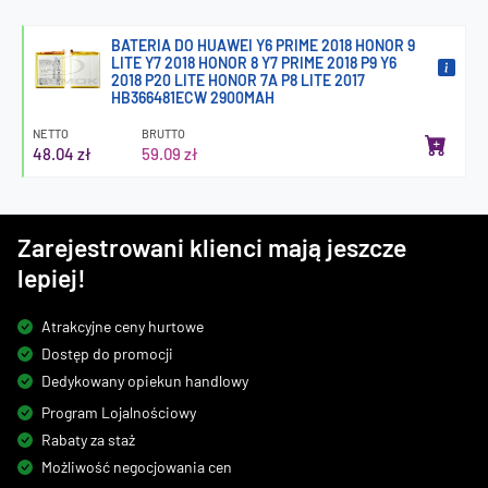
BATERIA DO HUAWEI Y6 PRIME 2018 HONOR 9
LITE Y7 2018 HONOR 8 Y7 PRIME 2018 P9 Y6
2018 P20 LITE HONOR 7A P8 LITE 2017
HB366481ECW 2900MAH
NETTO
BRUTTO
48.04 zł
59.09 zł
Zarejestrowani klienci mają jeszcze
lepiej!
Atrakcyjne ceny hurtowe
Dostęp do promocji
Dedykowany opiekun handlowy
Program Lojalnościowy
Rabaty za staż
Możliwość negocjowania cen