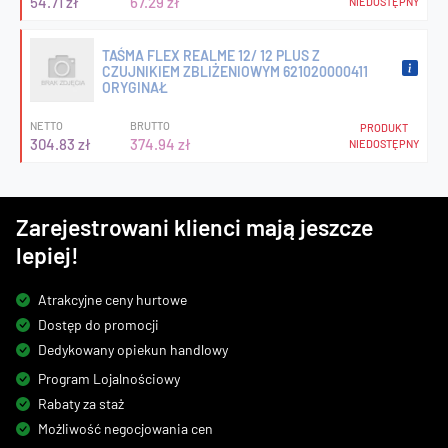
54.71 zł
67.29 zł
NIEDOSTĘPNY
TAŚMA FLEX REALME 12/ 12 PLUS Z
CZUJNIKIEM ZBLIŻENIOWYM 621020000411
ORYGINAŁ
NETTO
BRUTTO
PRODUKT
304.83 zł
374.94 zł
NIEDOSTĘPNY
Zarejestrowani klienci mają jeszcze
lepiej!
Atrakcyjne ceny hurtowe
Dostęp do promocji
Dedykowany opiekun handlowy
Program Lojalnościowy
Rabaty za staż
Możliwość negocjowania cen