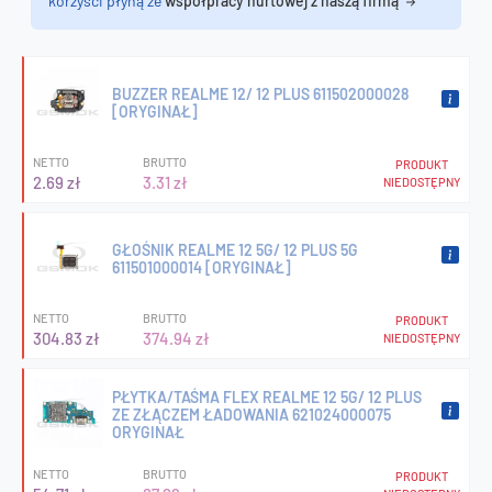
korzyści płyną ze
współpracy hurtowej z naszą firmą
BUZZER REALME 12/ 12 PLUS 611502000028
[ORYGINAŁ]
NETTO
BRUTTO
PRODUKT
2.69 zł
3.31 zł
NIEDOSTĘPNY
GŁOŚNIK REALME 12 5G/ 12 PLUS 5G
611501000014 [ORYGINAŁ]
NETTO
BRUTTO
PRODUKT
304.83 zł
374.94 zł
NIEDOSTĘPNY
PŁYTKA/TAŚMA FLEX REALME 12 5G/ 12 PLUS
ZE ZŁĄCZEM ŁADOWANIA 621024000075
ORYGINAŁ
NETTO
BRUTTO
PRODUKT