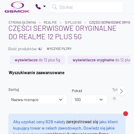
Szukaj
STRONA GŁÓWNA
REALME
12 PLUS 5G
CZĘŚCI SERWISOWE ORYGI
CZĘŚCI SERWISOWE ORYGINALNE
DO REALME 12 PLUS 5G
Twój koszyk jest pusty
(ilość produktów:
4
)
Dodaj produkty, aby kontynuować.
WYCZYŚĆ FILTRY
wyświetlacze
do 12 plus 5g
wyświetlacze oryginalne
do 12 plus 
0 zł
Wyszukiwanie zaawansowane
0 zł
Sortuj
Tylko dostęp
Pokaż
Zamk
Aby uzyskać ceny B2B należy
zarejestrować się
jako klient
kupujący towar w celach zawodowych. Dowiedz się jakie