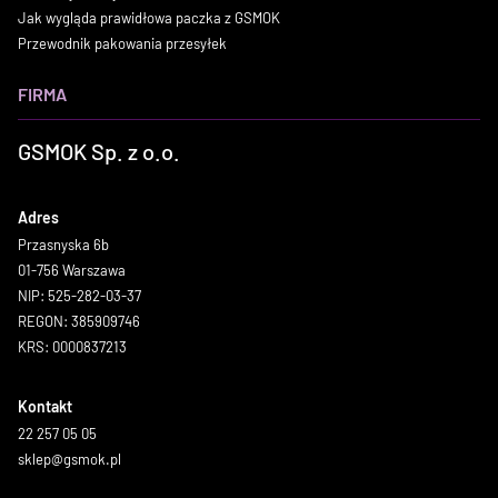
Jak wygląda prawidłowa paczka z GSMOK
Przewodnik pakowania przesyłek
FIRMA
GSMOK Sp. z o.o.
Adres
Przasnyska 6b
01-756 Warszawa
NIP: 525-282-03-37
REGON: 385909746
KRS: 0000837213
Kontakt
22 257 05 05
sklep@gsmok.pl