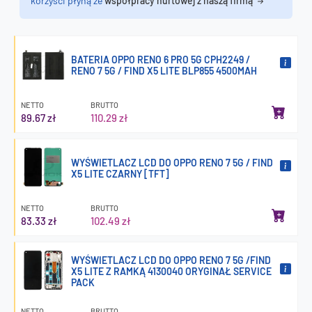
korzyści płyną ze
współpracy hurtowej z naszą firmą
BATERIA OPPO RENO 6 PRO 5G CPH2249 /
RENO 7 5G / FIND X5 LITE BLP855 4500MAH
NETTO
BRUTTO
89.67 zł
110.29 zł
WYŚWIETLACZ LCD DO OPPO RENO 7 5G / FIND
X5 LITE CZARNY [TFT]
NETTO
BRUTTO
83.33 zł
102.49 zł
WYŚWIETLACZ LCD DO OPPO RENO 7 5G /FIND
X5 LITE Z RAMKĄ 4130040 ORYGINAŁ SERVICE
PACK
NETTO
BRUTTO