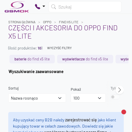
Szukaj
STRONA GŁÓWNA
OPPO
FIND X5 LITE
CZĘŚCI I AKCESORIA DO OPPO FIND
X5 LITE
Twój koszyk jest pusty
(ilość produktów:
10
)
Dodaj produkty, aby kontynuować.
WYCZYŚĆ FILTRY
baterie
do find x5 lite
wyświetlacze
do find x5 lite
wyświe
0 zł
Wyszukiwanie zaawansowane
0 zł
Sortuj
Tylko dostęp
Pokaż
Zamk
Aby uzyskać ceny B2B należy
zarejestrować się
jako klient
kupujący towar w celach zawodowych. Dowiedz się jakie