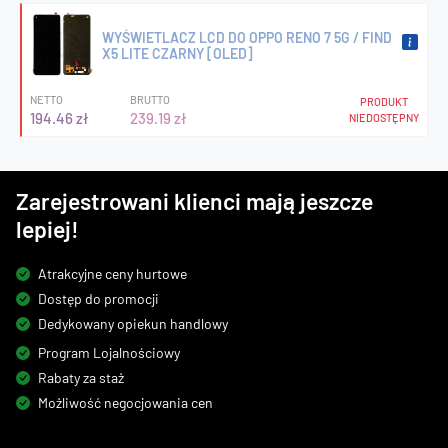
WYŚWIETLACZ LCD DO OPPO RENO 7 5G / FIND
X5 LITE CZARNY [OLED]
NETTO
BRUTTO
PRODUKT
194.46 zł
239.19 zł
NIEDOSTĘPNY
Zarejestrowani klienci mają jeszcze
lepiej!
Atrakcyjne ceny hurtowe
Dostęp do promocji
Dedykowany opiekun handlowy
Program Lojalnościowy
Rabaty za staż
Możliwość negocjowania cen