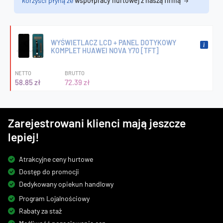
korzyści płyną ze
współpracy hurtowej z naszą firmą
WYŚWIETLACZ LCD + PANEL DOTYKOWY
KOMPLET HUAWEI NOVA Y70 [TFT]
NETTO
BRUTTO
58.85 zł
72.39 zł
Zarejestrowani klienci mają jeszcze
lepiej!
Atrakcyjne ceny hurtowe
Dostęp do promocji
Dedykowany opiekun handlowy
Program Lojalnościowy
Rabaty za staż