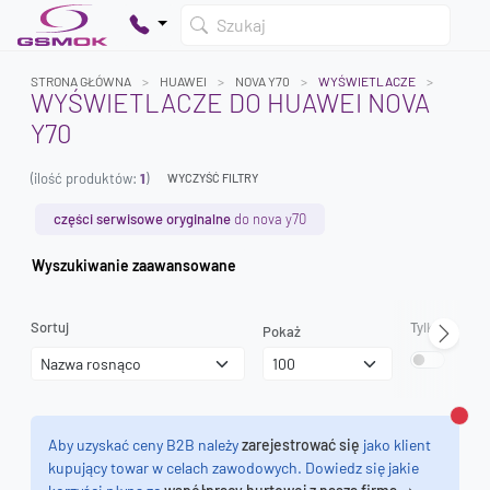
Szukaj
STRONA GŁÓWNA
HUAWEI
NOVA Y70
WYŚWIETLACZE
WYŚWIETLACZE DO HUAWEI NOVA
Y70
Twój koszyk jest pusty
(ilość produktów:
1
)
Dodaj produkty, aby kontynuować.
WYCZYŚĆ FILTRY
części serwisowe oryginalne
do nova y70
0 zł
Wyszukiwanie zaawansowane
0 zł
Sortuj
Tylko dostęp
Pokaż
Zamk
Aby uzyskać ceny B2B należy
zarejestrować się
jako klient
kupujący towar w celach zawodowych. Dowiedz się jakie