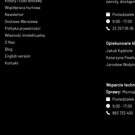
Koszty i czas dostawy
zwroty, dostęp
Współpraca hurtowa
Newsletter
Poniedziałek 
Dostawa Warszawa
9:00 - 17:00
Polityka prywatności
22 257 05 05
Własność intelektualna
O Nas
Opiekunowie k
Blog
Jakub Kądzioła
English version
Katarzyna Pawl
Kontakt
Jarosław Wodyń
Wsparcie techn
Sprawy:
Montaż
Poniedziałek 
9:00 - 17:00
883 733 400