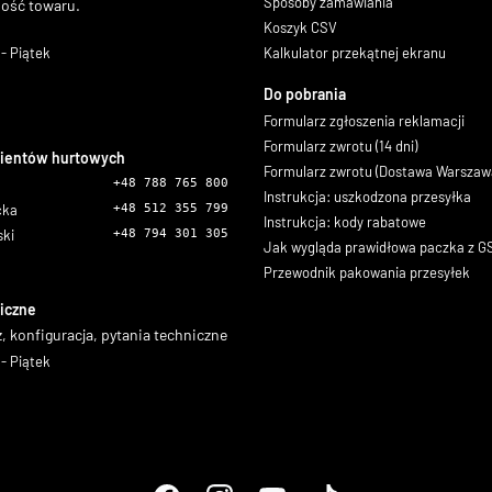
Sposoby zamawiania
ność towaru.
Koszyk CSV
- Piątek
Kalkulator przekątnej ekranu
Do pobrania
Formularz zgłoszenia reklamacji
Formularz zwrotu (14 dni)
lientów hurtowych
Formularz zwrotu (Dostawa Warszaw
+48 788 765 800
Instrukcja: uszkodzona przesyłka
icka
+48 512 355 799
Instrukcja: kody rabatowe
ski
+48 794 301 305
Jak wygląda prawidłowa paczka z 
Przewodnik pakowania przesyłek
iczne
, konfiguracja, pytania techniczne
- Piątek