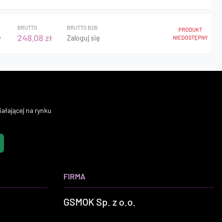
BRUTTO
BRUTTO B2B
PRODUKT
ł
248.08 zł
Zaloguj się
NIEDOSTĘPNY
ałającej na rynku
FIRMA
GSMOK Sp. z o.o.