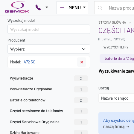
MENU
Wyszukaj model
STRONA GŁÓWNA
CZĘŚCI I A
(PDYM20, PDYT20)
Producent
WYCZYŚĆ FILTRY
baterie
do a72 5g
Model:
A72 5G
✕
Wyszuk
Wyświetlacze
2
Sortuj
Wyświetlacze Oryginalne
1
Baterie do telefonów
2
Części serwisowe do telefonów
1
Aby uzyskać cen
Części Serwisowe Oryginalne
1
naszą firmą
Szkła Hartowane
1