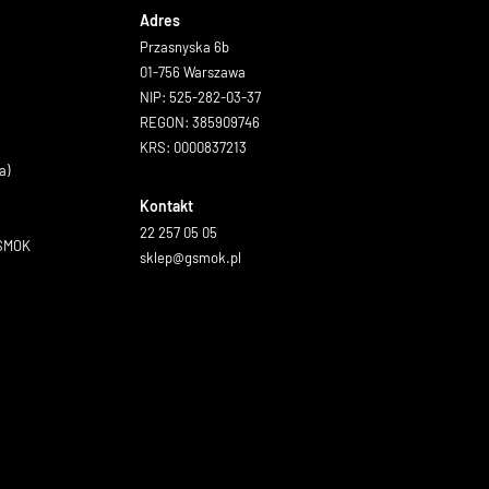
Adres
Przasnyska 6b
01-756 Warszawa
NIP: 525-282-03-37
REGON: 385909746
KRS: 0000837213
a)
Kontakt
22 257 05 05
GSMOK
sklep@gsmok.pl