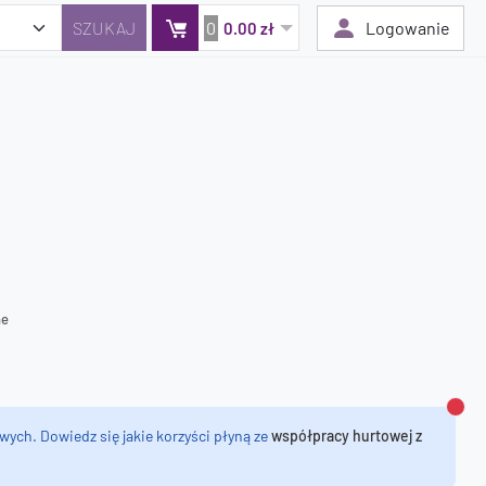
0
Logowanie
0.00 zł
Twój koszyk jest pusty
Dodaj produkty, aby kontynuować.
0 zł
0 zł
ne
Zamk
wych. Dowiedz się jakie korzyści płyną ze
współpracy hurtowej z