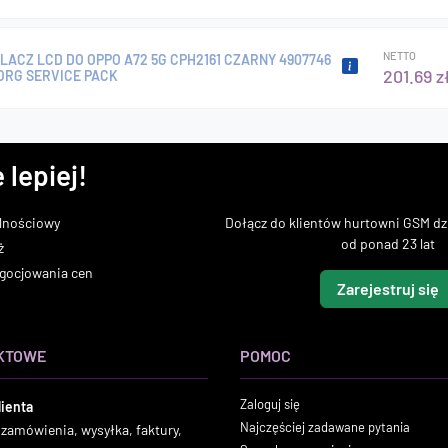
NETTO
ACZ LCD DO OPPO A72 5G CPH2161 CZARNY 4907746
201.69 z
ORG SERVICE PACK
 lepiej!
lnościowy
Dołącz do klientów hurtowni GSM dzi
od ponad 23 lat
ż
gocjowania cen
Zarejestruj się
KTOWE
POMOC
Zaloguj się
lienta
Najczęściej zadawane pytania
 zamówienia, wysyłka, faktury,