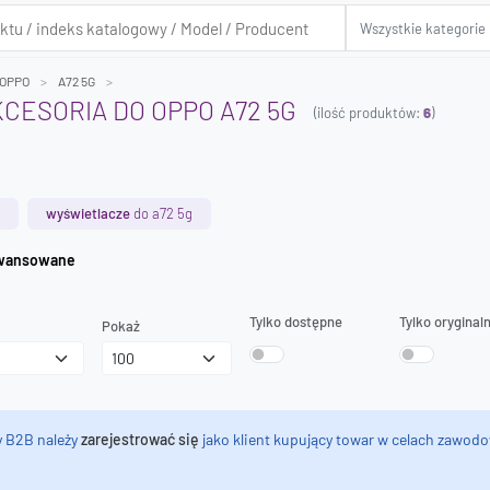
OPPO
A72 5G
KCESORIA DO OPPO A72 5G
(ilość produktów:
6
)
wyświetlacze
do a72 5g
iwanie zaawansowane
Tylko dostępne
Tylko oryginal
Pokaż
y B2B należy
zarejestrować się
jako klient kupujący towar w celach zawodo