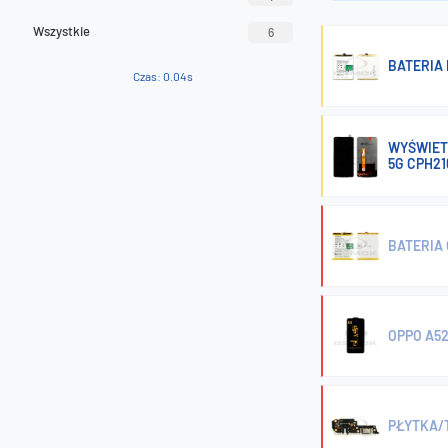
Wszystkie
6
BATERIA 
Czas: 0.04s
WYŚWIET
5G CPH21
BATERIA 
OPPO A52
PŁYTKA/