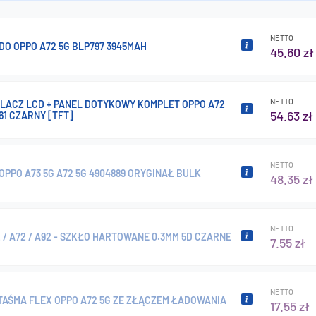
NETTO
DO OPPO A72 5G BLP797 3945MAH
45.60 zł
NETTO
LACZ LCD + PANEL DOTYKOWY KOMPLET OPPO A72
54.63 zł
61 CZARNY [TFT]
NETTO
OPPO A73 5G A72 5G 4904889 ORYGINAŁ BULK
48.35 zł
NETTO
 / A72 / A92 - SZKŁO HARTOWANE 0.3MM 5D CZARNE
7.55 zł
NETTO
TAŚMA FLEX OPPO A72 5G ZE ZŁĄCZEM ŁADOWANIA
17.55 zł