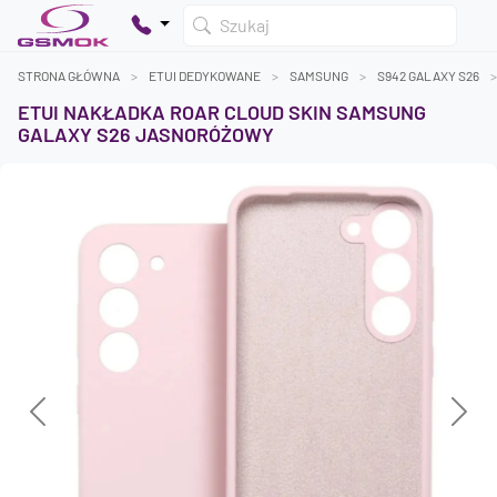
Szukaj
STRONA GŁÓWNA
ETUI DEDYKOWANE
SAMSUNG
S942 GALAXY S26
ETUI NAKŁADKA ROAR CLOUD SKIN SAMSUNG
GALAXY S26 JASNORÓŻOWY
Twój koszyk jest pusty
Dodaj produkty, aby kontynuować.
0 zł
0 zł
Previous
Next