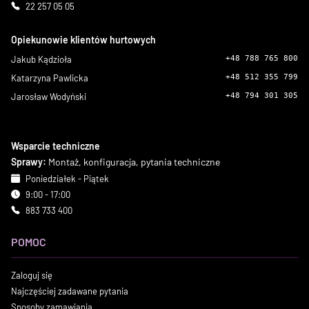
22 257 05 05
Opiekunowie klientów hurtowych
Jakub Kądzioła
+48 788 765 800
Katarzyna Pawlicka
+48 512 355 799
Jarosław Wodyński
+48 794 301 305
Wsparcie techniczne
Sprawy:
Montaż, konfiguracja, pytania techniczne
Poniedziałek - Piątek
9:00 - 17:00
883 733 400
POMOC
Zaloguj się
Najczęściej zadawane pytania
Sposoby zamawiania