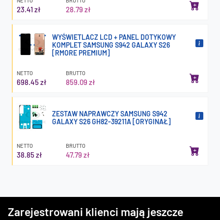
NETTO
BRUTTO
23.41 zł
28.79 zł
WYŚWIETLACZ LCD + PANEL DOTYKOWY
KOMPLET SAMSUNG S942 GALAXY S26
[RMORE PREMIUM]
NETTO
BRUTTO
698.45 zł
859.09 zł
ZESTAW NAPRAWCZY SAMSUNG S942
GALAXY S26 GH82-39211A [ORYGINAŁ]
NETTO
BRUTTO
38.85 zł
47.79 zł
Zarejestrowani klienci mają jeszcze