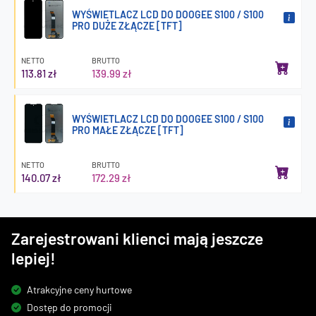
WYŚWIETLACZ LCD DO DOOGEE S100 / S100
PRO DUŻE ZŁĄCZE [TFT]
NETTO
BRUTTO
113.81 zł
139.99 zł
WYŚWIETLACZ LCD DO DOOGEE S100 / S100
PRO MAŁE ZŁĄCZE [TFT]
NETTO
BRUTTO
140.07 zł
172.29 zł
Zarejestrowani klienci mają jeszcze
lepiej!
Atrakcyjne ceny hurtowe
Dostęp do promocji