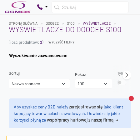
Szukaj
STRONA GŁÓWNA
DOOGEE
S100
WYŚWIETLACZE
WYŚWIETLACZE DO DOOGEE S100
(ilość produktów:
2
)
WYCZYŚĆ FILTRY
Twój koszyk jest pusty
Dodaj produkty, aby kontynuować.
Wyszukiwanie zaawansowane
0 zł
Sortuj
Tylko dostęp
Pokaż
0 zł
Zamk
Aby uzyskać ceny B2B należy
zarejestrować się
jako klient
kupujący towar w celach zawodowych. Dowiedz się jakie
korzyści płyną ze
współpracy hurtowej z naszą firmą