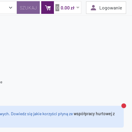
0
Logowanie
0.00 zł
Twój koszyk jest pusty
Dodaj produkty, aby kontynuować.
0 zł
0 zł
ne
Zamk
wych. Dowiedz się jakie korzyści płyną ze
współpracy hurtowej z