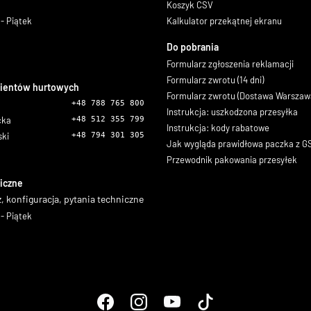
Koszyk CSV
- Piątek
Kalkulator przekątnej ekranu
Do pobrania
Formularz zgłoszenia reklamacji
Formularz zwrotu (14 dni)
lientów hurtowych
Formularz zwrotu (Dostawa Warszaw
+48 788 765 800
Instrukcja: uszkodzona przesyłka
icka
+48 512 355 799
Instrukcja: kody rabatowe
ski
+48 794 301 305
Jak wygląda prawidłowa paczka z 
Przewodnik pakowania przesyłek
iczne
, konfiguracja, pytania techniczne
- Piątek