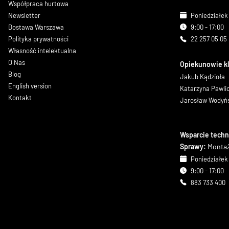
Współpraca hurtowa
Newsletter
Poniedziałek 
Dostawa Warszawa
9:00 - 17:00
Polityka prywatności
22 257 05 05
Własność intelektualna
O Nas
Opiekunowie k
Blog
Jakub Kądzioła
English version
Katarzyna Pawl
Kontakt
Jarosław Wodyń
Wsparcie techn
Sprawy:
Montaż
Poniedziałek 
9:00 - 17:00
883 733 400