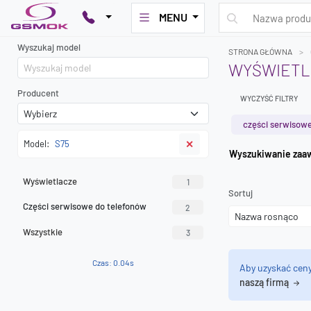
MENU
Wyszukaj model
STRONA GŁÓWNA
WYŚWIETLA
Producent
WYCZYŚĆ FILTRY
części serwisowe
Model:
S75
✕
Wyszuk
Wyświetlacze
1
Sortuj
Części serwisowe do telefonów
2
Wszystkie
3
Czas: 0.04s
Aby uzyskać cen
naszą firmą