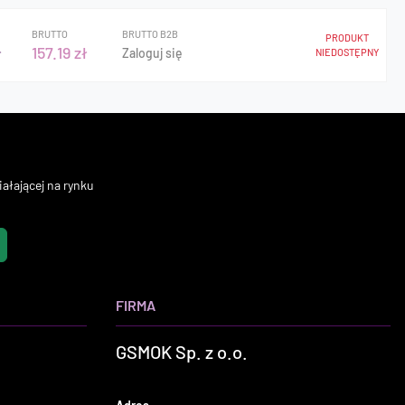
BRUTTO
BRUTTO B2B
PRODUKT
ł
157.19 zł
Zaloguj się
NIEDOSTĘPNY
ałającej na rynku
FIRMA
GSMOK Sp. z o.o.