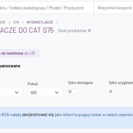
CAT
S75
WYŚWIETLACZE
CZE DO CAT S75
(ilość produktów:
1
)
 do telefonów
do s75
iwanie zaawansowane
Tylko dostępne
Tylko oryginal
Pokaż
y B2B należy
zarejestrować się
jako klient kupujący towar w celach zawodo