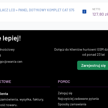
NETTO
LACZ LCD + PANEL DOTYKOWY KOMPLET CAT S75
127.80 z
 lepiej!
lnościowy
Dołącz do klientów hurtowni GSM dzi
od ponad 23 lat
ż
gocjowania cen
Zarejestruj się
KTOWE
POMOC
Zaloguj się
lienta
Najczęściej zadawane pytania
 zamówienia, wysyłka, faktury,
Sposoby zamawiania
ność towaru.