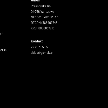
Adres
Przasnyska 6b
01-756 Warszawa
NIP: 525-282-03-37
REGON: 385909746
KRS: 0000837213
a)
Kontakt
22 257 05 05
GSMOK
sklep@gsmok.pl