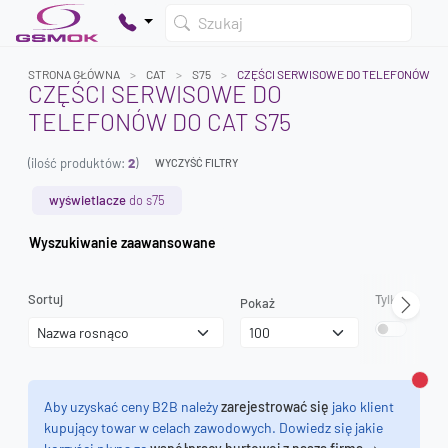
Szukaj
STRONA GŁÓWNA
CAT
S75
CZĘŚCI SERWISOWE DO TELEFONÓW
CZĘŚCI SERWISOWE DO
TELEFONÓW DO CAT S75
Twój koszyk jest pusty
(ilość produktów:
2
)
Dodaj produkty, aby kontynuować.
WYCZYŚĆ FILTRY
wyświetlacze
do s75
0 zł
Wyszukiwanie zaawansowane
0 zł
Sortuj
Tylko dostęp
Pokaż
Zamk
Aby uzyskać ceny B2B należy
zarejestrować się
jako klient
kupujący towar w celach zawodowych. Dowiedz się jakie