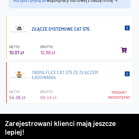
korzyści płyną ze
współpracy hurtowej z naszą firmą
ZŁĄCZE SYSTEMOWE CAT S75
NETTO
BRUTTO
10.07 zł
12.39 zł
TAŚMA FLEX CAT S75 ZE ZŁĄCZEM
ŁADOWANIA
NETTO
BRUTTO
PRODUKT
54.06 zł
66.49 zł
NIEDOSTĘPNY
Zarejestrowani klienci mają jeszcze
lepiej!