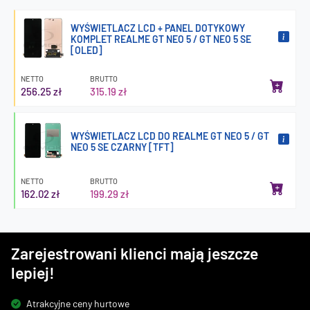
WYŚWIETLACZ LCD + PANEL DOTYKOWY
KOMPLET REALME GT NEO 5 / GT NEO 5 SE
[OLED]
NETTO
BRUTTO
256.25 zł
315.19 zł
WYŚWIETLACZ LCD DO REALME GT NEO 5 / GT
NEO 5 SE CZARNY [TFT]
NETTO
BRUTTO
162.02 zł
199.29 zł
Zarejestrowani klienci mają jeszcze
lepiej!
Atrakcyjne ceny hurtowe