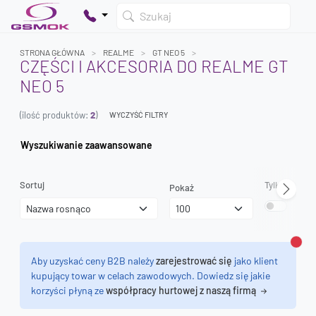
Szukaj
STRONA GŁÓWNA
REALME
GT NEO 5
CZĘŚCI I AKCESORIA DO REALME GT
NEO 5
Twój koszyk jest pusty
(ilość produktów:
2
)
Dodaj produkty, aby kontynuować.
WYCZYŚĆ FILTRY
Wyszukiwanie zaawansowane
0 zł
0 zł
Sortuj
Tylko dostęp
Pokaż
Zamk
Aby uzyskać ceny B2B należy
zarejestrować się
jako klient
kupujący towar w celach zawodowych. Dowiedz się jakie
korzyści płyną ze
współpracy hurtowej z naszą firmą